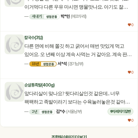
이거먹다 다른 우유 마시면 맹물맛나요. 아기도 잘
먹어요.ㅎㅎ
박*민
새내기
—
(에코두레)
생협운동
♥ 0
칼국수(3입)
다른 면에 비해 쫄깃 하고 굵어서 매번 맛있게 먹고
있어요. 오 년째 이상 계속 사먹는 거 같아요. 계속 판매
해 주세요.
서*석
15년
—
(경기남부)
생협운동
♥ 0
순살통족발(400g)
앞다리살이 맞나요? 뒷다리살인것 같은데.. 너무
팩팩하고 족발이라기 보다는 수육눌러놓은것 같아요.
실망이네요. 후기에 사진첨부도 안되요~~
김*수
2년
—
(서울남부)
두레지기 답변
💬
생협운동
♥ 0
조합원 이야기 더 보기