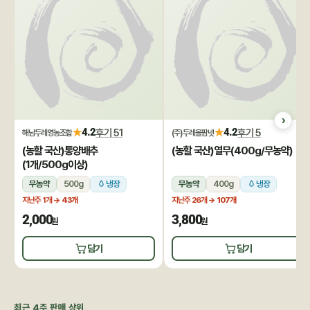
★
★
4.2
후기 51
4.2
후기 5
해남두레영농조합
(주)두레올팜넷
(농할 국산)통양배추
(농할 국산)열무(400g/무농약)
(1개/500g이상)
무농약
500g
냉장
무농약
400g
냉장
지난주 1개
→ 43개
지난주 26개
→ 107개
2,000
3,800
원
원
담기
담기
최근 4주 판매 상위