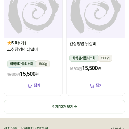
★
5.0
후기 1
간장양념 닭갈비
고추장양념 닭갈비
화학첨가물최소화
500g
화학첨가물최소화
500g
냉장
15,500
원
16,500원
냉장
15,500
원
16,500원
담기
담기
전체 12개 보기 →
산지직송 · 산지에서 집앞까지