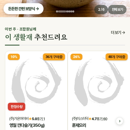
든든한 간편 보양식 →
2 / 6
전체 보기
이번 주 · 조합원님께
0
더 보기 →
이 생활재
추천드려요
10%
26%
36개 구매중
48개 구매중
한정수량
(주)가온아이비
(주)미스터덕
★
5.0
후기 1
★
4.7
후기 60
영월 깐다슬기(350g)
훈제오리