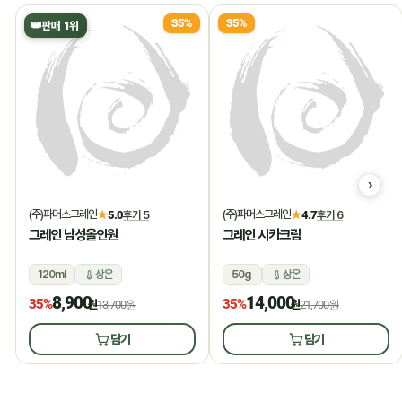
35%
35%
👑
판매 1위
(주)파머스그레인
(주)파머스그레인
★
5.0
후기 5
★
4.7
후기 6
그레인 남성올인원
그레인 시카크림
120ml
상온
50g
상온
8,900
14,000
35%
35%
원
13,700원
원
21,700원
담기
담기