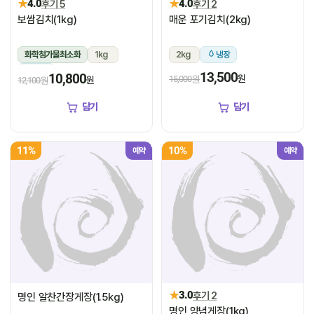
★
★
4.0
후기 5
4.0
후기 2
보쌈김치(1kg)
매운 포기김치(2kg)
화학첨가물최소화
1kg
2kg
냉장
냉장
13,500
10,800
원
15,000원
원
12,100원
담기
담기
11%
10%
예약
예약
★
3.0
후기 2
명인 알찬간장게장(1.5kg)
명인 양념게장(1kg)