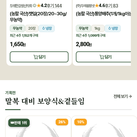
★
★
4.2
후기 144
4.6
후기 83
두레한강생산자회
(주)두레올팜넷
(농할 국산)깻잎(20장/20~30g/
(농할 국산)통양배추(1개/1kg이상)
무농약)
무농약
20장
냉장
무농약
1kg
냉장
최근 4주
1,152개
구매
최근 4주
1,099개
구매
1,650
2,800
원
원
담기
담기
기획전
전체 보기 →
말복 대비 보양식&곁들임
26%
10%
👑
판매 1위