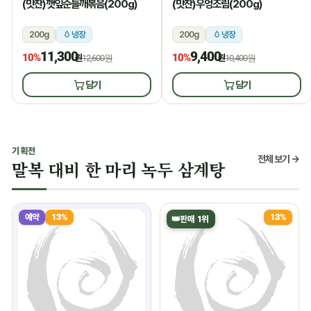
(맛찬)깻잎순들깨볶음(200g)
(맛찬)우엉조림(200g)
200g
냉장
200g
냉장
11,300
9,400
10%
10%
원
12,600원
원
10,400원
담기
담기
기획전
전체 보기 →
말복 대비 한 마리 녹두 삼계탕
예약
13%
13%
👑
판매 1위