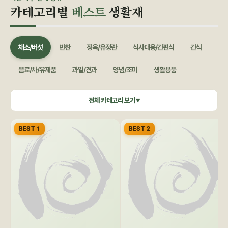
카테고리별
베스트
생활재
채소/버섯
반찬
정육/유정란
식사대용/간편식
간식
음료/차/유제품
과일/견과
양념/조미
생활용품
쌀/잡곡
수산/건어물
공정무역(민중교역)
건강식품/꿀
전체 카테고리 보기
▼
화장품/바디헤어
특별기획
BEST 1
BEST 2