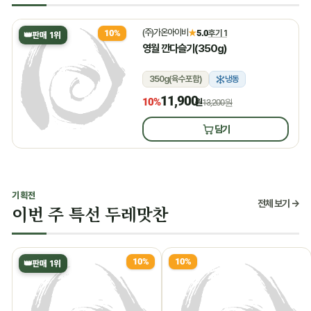
(주)가온아이비
★
5.0
후기 1
10%
👑
판매 1위
영월 깐다슬기(350g)
350g(육수포함)
냉동
11,900
10%
원
13,200원
담기
기획전
전체 보기 →
이번 주 특선 두레맛찬
10%
10%
👑
판매 1위