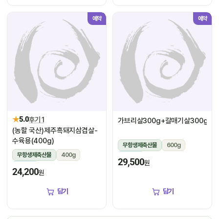
예약
예약
★
5.0
후기 1
가브리살300g+갈매기살300g
(농할 국산)제주흑돼지삼겹살-
수육용(400g)
무항생제축산물
600g
무항생제축산물
400g
냉장
29,500
원
냉장
24,200
원
담기
담기