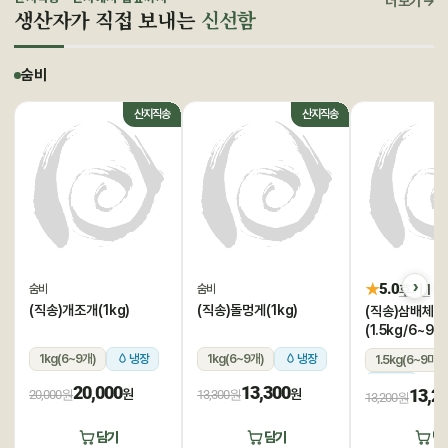
더 보기 →
생산자가 직접 보내는
신선함
숨비
산지직송
산지직송
★
5.0
후기 1
숨비
숨비
(직송)개조개(1kg)
(직송)돌멍게(1kg)
(직송)삼배체굴
(1.5kg/6~9미
1kg(6~9개)
냉장
1kg(6~9개)
냉장
1.5kg(6~9미)
냉장
20,000
13,300
13,2
원
원
20,000원
13,300원
13,200원
담기
담기
담