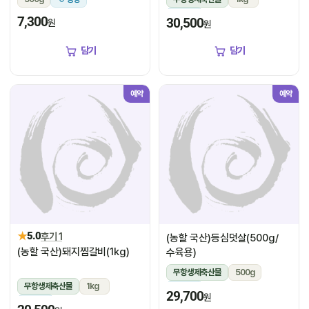
냉장
7,300
30,500
원
원
담기
담기
예약
예약
★
5.0
후기 1
(농할 국산)등심덧살(500g/
(농할 국산)돼지찜갈비(1kg)
수육용)
무항생제축산물
500g
무항생제축산물
1kg
냉장
29,700
원
냉장