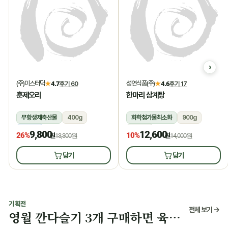
(주)미스터덕
성연식품(주)
★
4.7
후기 60
★
4.6
후기 17
훈제오리
한마리 삼계탕
무항생제축산물
400g
화학첨가물최소화
900g
냉동
상온
9,800
12,600
26%
10%
원
13,300원
원
14,000원
담기
담기
기획전
전체 보기 →
영월 깐다슬기 3개 구매하면 육수 증정