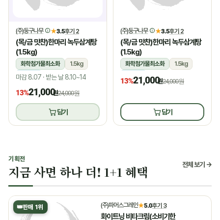
(주)둥구나무
(주)둥구나무
★
3.5
후기 2
★
3.5
후기 2
(목/금 맛찬)한마리 녹두삼계탕
(목/금 맛찬)한마리 녹두삼계탕
(1.5kg)
(1.5kg)
화학첨가물최소화
1.5kg
화학첨가물최소화
1.5kg
냉장
냉장
마감 8.07 · 받는 날 8.10~14
21,000
13%
원
24,000원
21,000
13%
원
24,000원
담기
담기
기획전
전체 보기 →
지금 사면 하나 더! 1+1 혜택
(주)파머스그레인
★
5.0
후기 3
👑
판매 1위
화이트닝 비타크림(소비기한