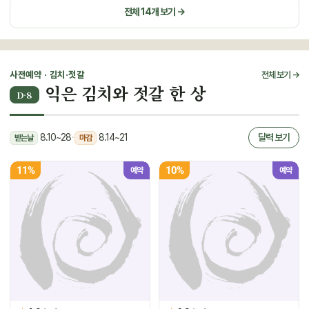
전체 14개 보기 →
사전예약 · 김치·젓갈
전체 보기 →
익은 김치와 젓갈 한 상
D-8
8.10~28
·
8.14~21
달력 보기
받는날
마감
11%
10%
예약
예약