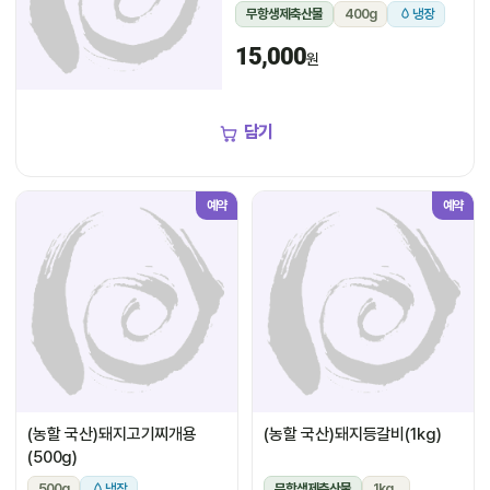
무항생제축산물
400g
냉장
15,000
원
담기
예약
예약
(농할 국산)돼지고기찌개용
(농할 국산)돼지등갈비(1kg)
(500g)
500g
냉장
무항생제축산물
1kg