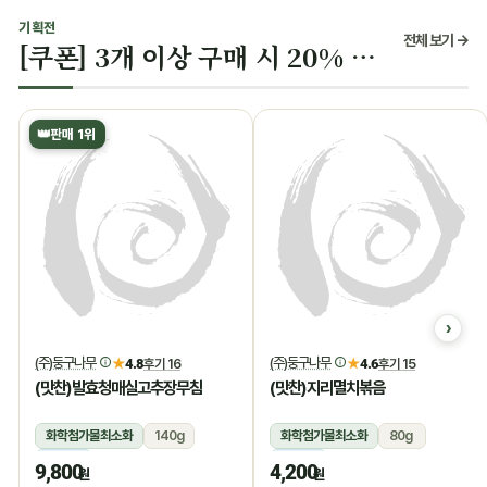
기획전
전체 보기 →
[쿠폰] 3개 이상 구매 시 20% 할인
👑
판매 1위
(주)둥구나무
(주)둥구나무
★
4.8
후기 16
★
4.6
후기 15
(맛찬)발효청매실고추장무침
(맛찬)지리멸치볶음
화학첨가물최소화
140g
화학첨가물최소화
80g
냉장
냉장
9,800
4,200
원
원