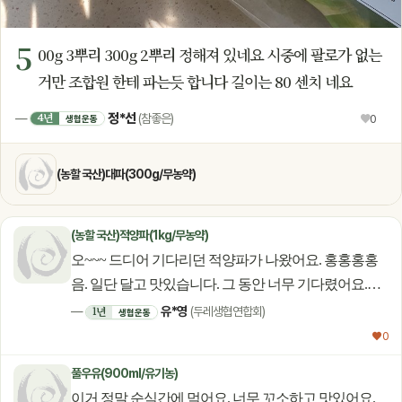
5
00g 3뿌리 300g 2뿌리 정해져 있네요 시중에 팔로가 없는
거만 조합원 한테 파는듯 합니다 길이는 80 센치 네요
정*선
4년
—
(참좋은)
♥
0
생협운동
(농할 국산)대파(300g/무농약)
(농할 국산)적양파(1kg/무농약)
오~~~ 드디어 기다리던 적양파가 나왔어요. 홍홍홍홍
음. 일단 달고 맛있습니다. 그 동안 너무 기다렸어요.
농부님~ ㅋㅋㅋ 근데요. 농부님 농산물 광고 사진은
유*영
1년
—
(두레생협연합회)
생협운동
언제나 즐거워요. 그래서 주문 버튼을 누르게 되요~
♥ 0
유쾌하고 멋진 광고 컨셉 감사합니다. 앞으로 쭉~~~
풀우유(900ml/유기농)
기대할께요. 건강하세요. 농부님
이거 정말 순식간에 먹어요. 너무 꼬소하고 맛있어요.