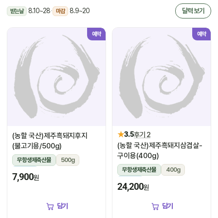
8.10~28
·
8.9~20
달력 보기
받는날
마감
예약
예약
★
3.5
후기 2
(농할 국산)제주흑돼지후지
(농할 국산)제주흑돼지삼겹살-
(불고기용/500g)
구이용(400g)
무항생제축산물
500g
무항생제축산물
400g
냉장
7,900
원
냉장
24,200
원
담기
담기