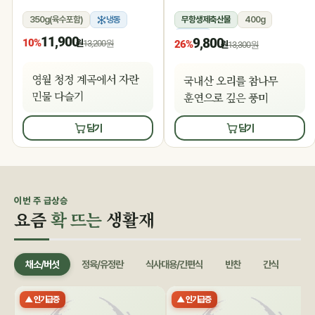
350g(육수포함)
냉동
무항생제축산물
400g
냉동
11,900
9,800
10%
원
13,200원
26%
원
13,300원
영월 청정 계곡에서 자란
국내산 오리를 참나무
민물 다슬기
훈연으로 깊은 풍미
담기
담기
이번 주 급상승
요즘
확 뜨는
생활재
채소/버섯
정육/유정란
식사대용/간편식
반찬
간식
음료
▲ 인기급증
▲ 인기급증