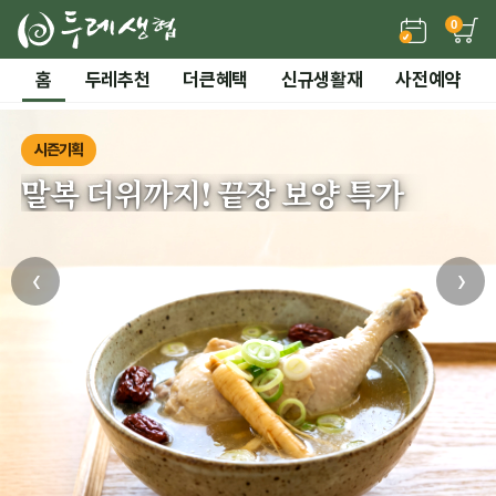
0
홈
두레추천
더큰혜택
신규생활재
사전예약
시즌기획
말복 더위까지! 끝장 보양 특가
‹
›