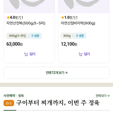
★
★
4.0
후기 1
1.0
후기 1
자연산전복(500g/3~5미)
자연산참바지락(900g)
500g(3~5미)
냉장
900g
냉장
63,000
12,100
원
원
담기
담기
전체 12개 보기 →
사전예약 · 정육
전체 보기 →
구이부터 찌개까지, 이번 주 정육
D-3