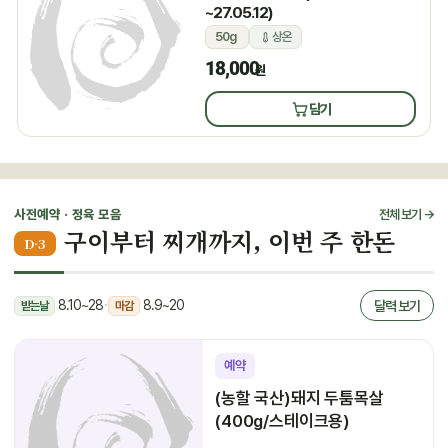
~27.05.12)
50g
상온
18,000
원
담기
사전예약 · 정육 모음
전체 보기 →
구이부터 찌개까지, 이번 주 한돈
D-3
8.10~28
·
8.9~20
달력 보기
받는날
마감
예약
(농할 국산)돼지 두툼목살
(400g/스테이크용)