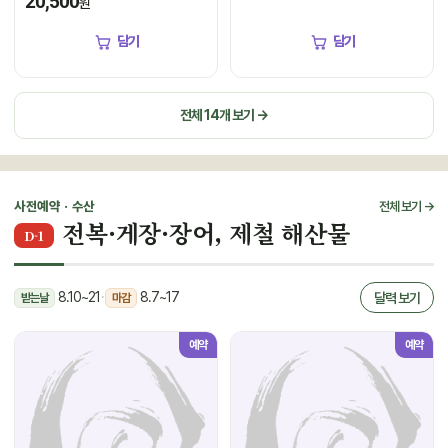
20,500
원
담기
담기
전체 14개 보기 →
사전예약 · 수산
전체 보기 →
전복·게장·장어, 제철 해산물
D-1
8.10~21
·
8.7~17
달력 보기
받는날
마감
예약
예약