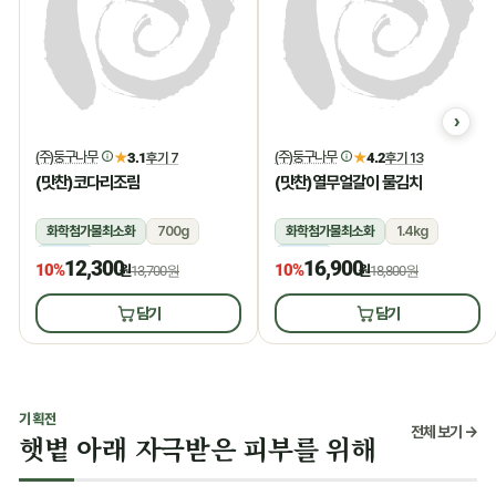
(주)둥구나무
(주)둥구나무
★
3.1
후기 7
★
4.2
후기 13
(맛찬)코다리조림
(맛찬)열무얼갈이 물김치
화학첨가물최소화
700g
화학첨가물최소화
1.4kg
냉장
냉장
12,300
16,900
10%
10%
원
13,700원
원
18,800원
담기
담기
기획전
전체 보기 →
햇볕 아래 자극받은 피부를 위해