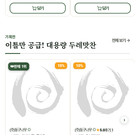
담기
담기
기획전
전체 보기 →
이틀만 공급! 대용량 두레맛찬
10%
10%
👑
판매 1위
(주)둥구나무
(주)둥구나무
★
5.0
후기 1