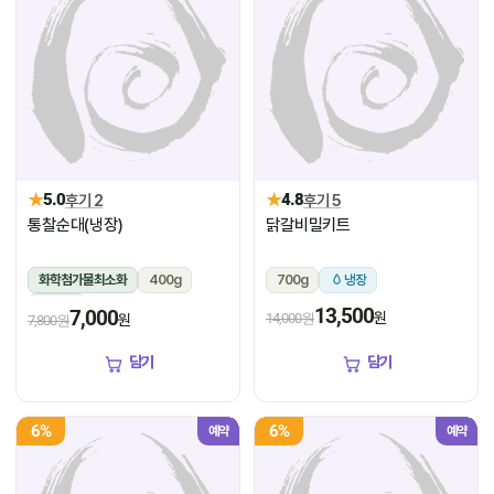
★
★
5.0
후기 2
4.8
후기 5
통찰순대(냉장)
닭갈비밀키트
화학첨가물최소화
400g
700g
냉장
냉장
13,500
7,000
원
14,000원
원
7,800원
담기
담기
6%
6%
예약
예약