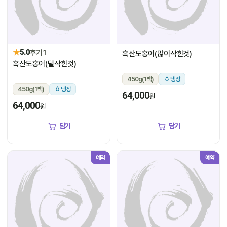
★
5.0
후기 1
흑산도홍어(많이삭힌것)
흑산도홍어(덜삭힌것)
450g(1팩)
냉장
450g(1팩)
냉장
64,000
원
64,000
원
담기
담기
예약
예약