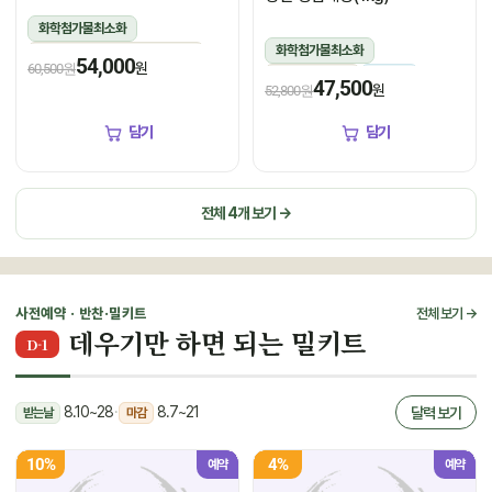
화학첨가물최소화
화학첨가물최소화
1.5kg(꽃게450g,장물1,050g)
54,000
원
60,500원
1kg(5미~6미)
냉장
냉장
47,500
원
52,800원
담기
담기
전체 4개 보기 →
사전예약 · 반찬·밀키트
전체 보기 →
데우기만 하면 되는 밀키트
D-1
8.10~28
·
8.7~21
달력 보기
받는날
마감
10%
4%
예약
예약