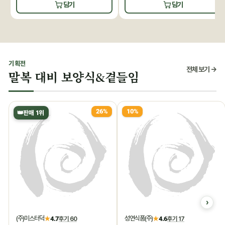
담기
담기
기획전
전체 보기 →
말복 대비 보양식&곁들임
26%
10%
👑
판매 1위
(주)미스터덕
성연식품(주)
★
4.7
후기 60
★
4.6
후기 17