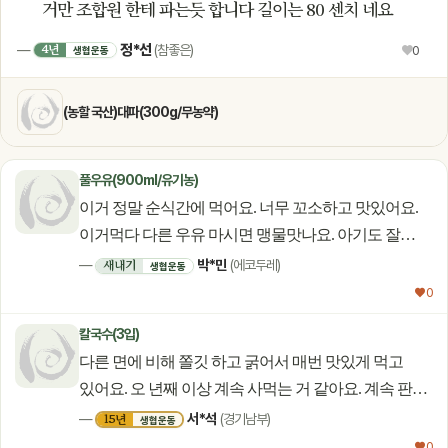
거만 조합원 한테 파는듯 합니다 길이는 80 센치 네요
정*선
4년
—
(참좋은)
♥
0
생협운동
(농할 국산)대파(300g/무농약)
풀우유(900ml/유기농)
이거 정말 순식간에 먹어요. 너무 꼬소하고 맛있어요.
이거먹다 다른 우유 마시면 맹물맛나요. 아기도 잘
먹어요.ㅎㅎ
박*민
새내기
—
(에코두레)
생협운동
♥ 0
칼국수(3입)
다른 면에 비해 쫄깃 하고 굵어서 매번 맛있게 먹고
있어요. 오 년째 이상 계속 사먹는 거 같아요. 계속 판매
해 주세요.
서*석
15년
—
(경기남부)
생협운동
♥ 0