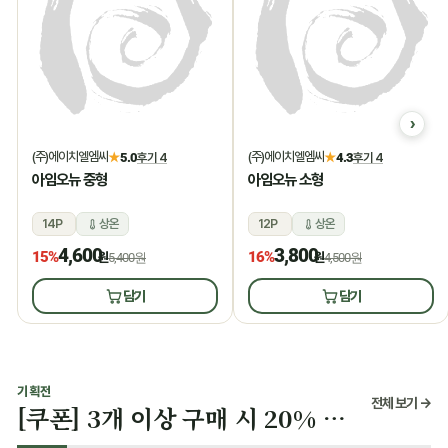
(주)에이치엘엠씨
(주)에이치엘엠씨
★
5.0
후기 4
★
4.3
후기 4
아임오뉴 중형
아임오뉴 소형
14P
상온
12P
상온
4,600
3,800
15%
16%
원
5,400원
원
4,500원
담기
담기
기획전
전체 보기 →
[쿠폰] 3개 이상 구매 시 20% 할인