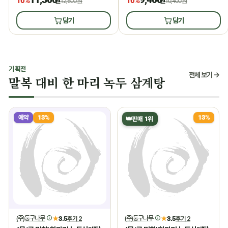
10%
10%
원
12,600원
원
10,400원
담기
담기
기획전
전체 보기 →
말복 대비 한 마리 녹두 삼계탕
예약
13%
13%
👑
판매 1위
(주)둥구나무
(주)둥구나무
★
3.5
후기 2
★
3.5
후기 2