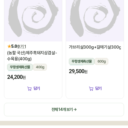
★
5.0
후기 1
가브리살300g+갈매기살300g
(농할 국산)제주흑돼지삼겹살-
수육용(400g)
무항생제축산물
600g
무항생제축산물
400g
냉장
29,500
원
냉장
24,200
원
담기
담기
전체 14개 보기 →