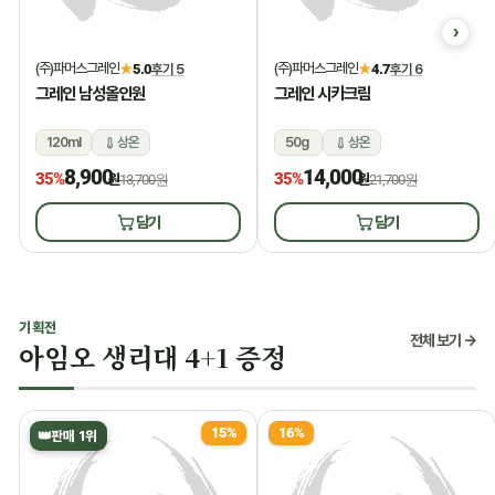
(주)파머스그레인
(주)파머스그레인
★
5.0
후기 5
★
4.7
후기 6
그레인 남성올인원
그레인 시카크림
120ml
상온
50g
상온
8,900
14,000
35%
35%
원
13,700원
원
21,700원
담기
담기
기획전
전체 보기 →
아임오 생리대 4+1 증정
15%
16%
👑
판매 1위