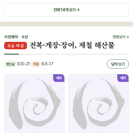
전체 14개 보기 →
사전예약 · 수산
전체 보기 →
전복·게장·장어, 제철 해산물
오늘 마감
8.10~21
·
8.6~17
달력 보기
받는날
마감
예약
예약