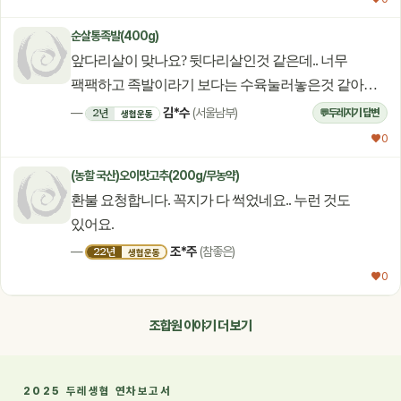
순살통족발(400g)
앞다리살이 맞나요? 뒷다리살인것 같은데.. 너무
팩팩하고 족발이라기 보다는 수육눌러놓은것 같아요.
실망이네요. 후기에 사진첨부도 안되요~~
김*수
2년
—
(서울남부)
두레지기 답변
💬
생협운동
♥ 0
(농할 국산)오이맛고추(200g/무농약)
환불 요청합니다. 꼭지가 다 썩었네요.. 누런 것도
있어요.
조*주
22년
—
(참좋은)
생협운동
♥ 0
조합원 이야기 더 보기
2025 두레생협 연차보고서