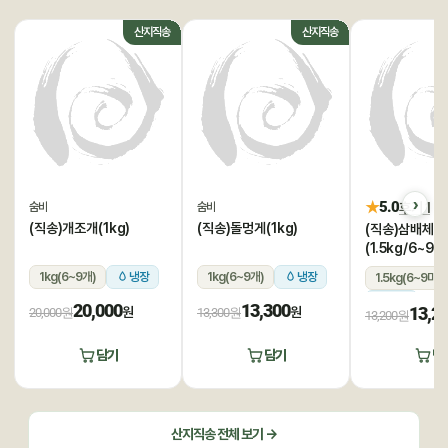
산지직송
산지직송
★
5.0
후기 1
숨비
숨비
(직송)개조개(1kg)
(직송)돌멍게(1kg)
(직송)삼배체굴
(1.5kg/6~9미
1kg(6~9개)
냉장
1kg(6~9개)
냉장
1.5kg(6~9미)
냉장
20,000
13,300
13,2
원
원
20,000원
13,300원
13,200원
담기
담기
담
산지직송 전체 보기 →