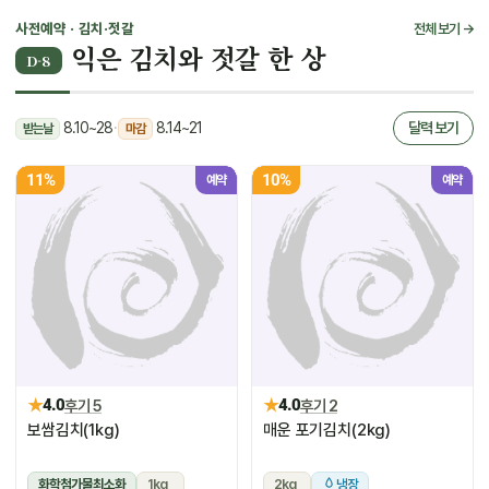
사전예약 · 김치·젓갈
전체 보기 →
익은 김치와 젓갈 한 상
D-8
8.10~28
·
8.14~21
달력 보기
받는날
마감
11%
10%
예약
예약
★
★
4.0
후기 5
4.0
후기 2
보쌈김치(1kg)
매운 포기김치(2kg)
화학첨가물최소화
1kg
2kg
냉장