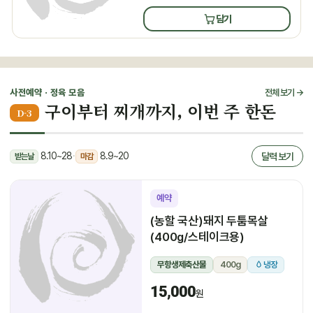
담기
사전예약 · 정육 모음
전체 보기 →
구이부터 찌개까지, 이번 주 한돈
D-3
8.10~28
·
8.9~20
달력 보기
받는날
마감
예약
(농할 국산)돼지 두툼목살
(400g/스테이크용)
무항생제축산물
400g
냉장
15,000
원