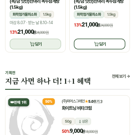
(목/금 맛찬)한마리 녹두삼계탕
(목/금 맛찬)한마리 녹두삼계탕
(1.5kg)
(1.5kg)
화학첨가물최소화
1.5kg
화학첨가물최소화
1.5kg
냉장
냉장
마감 8.07 · 받는 날 8.10~14
21,000
13%
원
24,000원
21,000
13%
원
24,000원
담기
담기
기획전
전체 보기 →
지금 사면 하나 더! 1+1 혜택
(주)파머스그레인
★
5.0
후기 3
50%
👑
판매 1위
화이트닝 비타크림
50g
상온
9,000
50%
원
18,000원