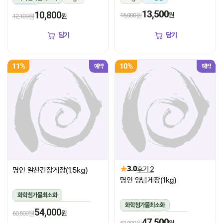
냉장
13,500
10,800
원
15,000원
원
12,100원
담기
담기
11%
10%
예약
예약
★
3.0
후기 2
명인 알찬간장게장(1.5kg)
명인 양념게장(1kg)
화학첨가물최소화
화학첨가물최소화
1.5kg(꽃게450g,장물1,050g)
54,000
원
60,500원
1kg(5미~6미)
냉장
냉장
47,500
원