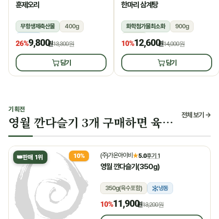
훈제오리
한마리 삼계탕
무항생제축산물
400g
화학첨가물최소화
900g
냉동
상온
9,800
12,600
26%
10%
원
13,300원
원
14,000원
담기
담기
기획전
전체 보기 →
영월 깐다슬기 3개 구매하면 육수 증정
(주)가온아이비
★
5.0
후기 1
10%
👑
판매 1위
영월 깐다슬기(350g)
350g(육수포함)
냉동
11,900
10%
원
13,200원