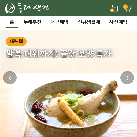
0
홈
두레추천
더큰혜택
신규생활재
사전예약
시즌기획
말복 더위까지! 끝장 보양 특가
‹
›