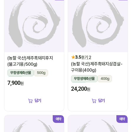
★
3.5
후기 2
(농할 국산)제주흑돼지후지
(농할 국산)제주흑돼지삼겹살-
(불고기용/500g)
구이용(400g)
무항생제축산물
500g
무항생제축산물
400g
냉장
7,900
원
냉장
24,200
원
담기
담기
예약
예약