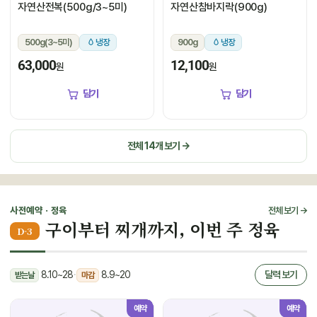
자연산전복(500g/3~5미)
자연산참바지락(900g)
500g(3~5미)
냉장
900g
냉장
63,000
12,100
원
원
담기
담기
전체 14개 보기 →
사전예약 · 정육
전체 보기 →
구이부터 찌개까지, 이번 주 정육
D-3
8.10~28
·
8.9~20
달력 보기
받는날
마감
예약
예약