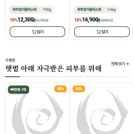
화학첨가물최소화
700g
화학첨가물최소화
1.4kg
냉장
냉장
12,300
16,900
10%
10%
원
13,700원
원
18,800원
담기
담기
기획전
전체 보기 →
햇볕 아래 자극받은 피부를 위해
35%
35%
👑
판매 1위