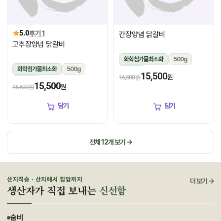
★
5.0
후기 1
간장양념 닭갈비
고추장양념 닭갈비
화학첨가물최소화
500g
화학첨가물최소화
500g
냉장
15,500
원
16,500원
냉장
15,500
원
16,500원
담기
담기
전체 12개 보기 →
산지직송 · 산지에서 집앞까지
더 보기 →
생산자가 직접 보내는
신선함
숨비