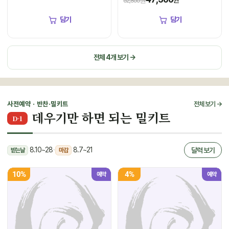
52,800원
담기
담기
전체 4개 보기 →
사전예약 · 반찬·밀키트
전체 보기 →
데우기만 하면 되는 밀키트
D-1
8.10~28
·
8.7~21
달력 보기
받는날
마감
10%
4%
예약
예약