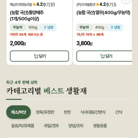
★
★
4.2
후기 51
4.2
후기 5
해남두레영농조합
(주)두레올팜넷
(농할 국산)통양배추
(농할 국산)열무(400g/무농약)
(1개/500g이상)
무농약
500g
냉장
무농약
400g
냉장
이번주
34개
· 새로 뜨는 중
지난주 19개
→ 98개
2,000
3,800
원
원
담기
담기
최근 4주 판매 상위
카테고리별
베스트
생활재
채소/버섯
정육/유정란
반찬
식사대용/간편식
간식
음료/차/유제품
과일/견과
양념/조미
생활용품