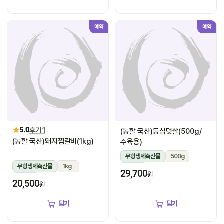
예약
예약
★
5.0
후기 1
(농할 국산)등심덧살(500g/
(농할 국산)돼지찜갈비(1kg)
수육용)
무항생제축산물
500g
무항생제축산물
1kg
냉장
29,700
원
냉장
20,500
원
담기
담기