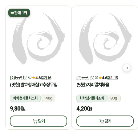
👑
판매 1위
(주)둥구나무
(주)둥구나무
★
4.8
후기 16
★
4.6
후기 15
(맛찬)발효청매실고추장무침
(맛찬)지리멸치볶음
화학첨가물최소화
140g
화학첨가물최소화
80g
냉장
냉장
9,800
4,200
원
원
담기
담기