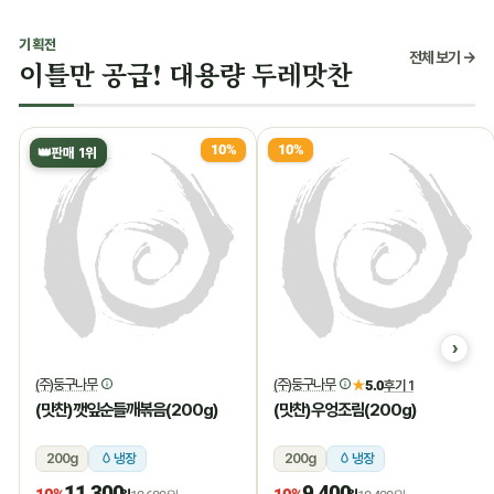
기획전
전체 보기 →
이틀만 공급! 대용량 두레맛찬
10%
10%
👑
판매 1위
(주)둥구나무
(주)둥구나무
★
5.0
후기 1
(맛찬)깻잎순들깨볶음(200g)
(맛찬)우엉조림(200g)
200g
냉장
200g
냉장
11,300
9,400