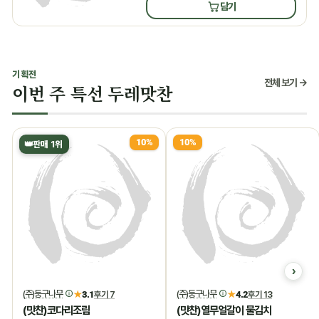
담기
기획전
전체 보기 →
이번 주 특선 두레맛찬
10%
10%
👑
판매 1위
(주)둥구나무
(주)둥구나무
★
3.1
후기 7
★
4.2
후기 13
(맛찬)코다리조림
(맛찬)열무얼갈이 물김치