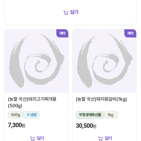
담기
예약
예약
(농할 국산)돼지고기찌개용
(농할 국산)돼지등갈비(1kg)
(500g)
500g
냉장
무항생제축산물
1kg
냉장
7,300
30,500
원
원
담기
담기