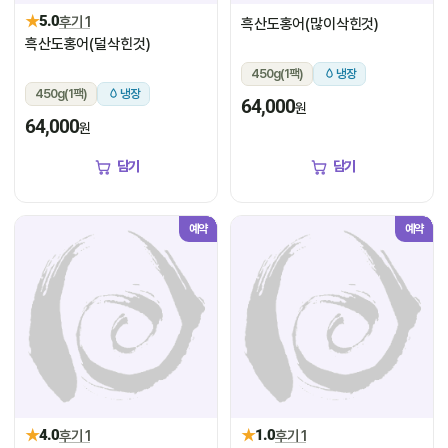
★
5.0
후기 1
흑산도홍어(많이삭힌것)
흑산도홍어(덜삭힌것)
450g(1팩)
냉장
450g(1팩)
냉장
64,000
원
64,000
원
담기
담기
예약
예약
★
★
4.0
후기 1
1.0
후기 1