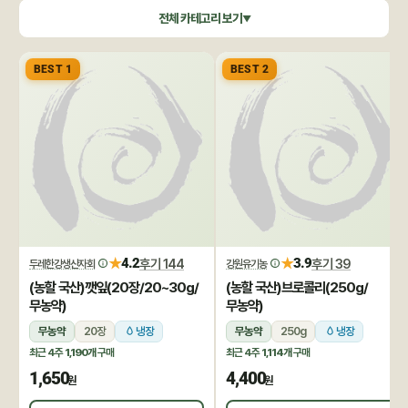
쌀/잡곡
수산/건어물
공정무역(민중교역)
건강식품/꿀
전체 카테고리 보기
▼
화장품/바디헤어
특별기획
BEST 1
BEST 2
★
★
4.2
후기 144
3.9
후기 39
두레한강생산자회
강원유기농
(농할 국산)깻잎(20장/20~30g/
(농할 국산)브로콜리(250g/
무농약)
무농약)
무농약
20장
냉장
무농약
250g
냉장
최근 4주
1,190개
구매
최근 4주
1,114개
구매
1,650
4,400
원
원