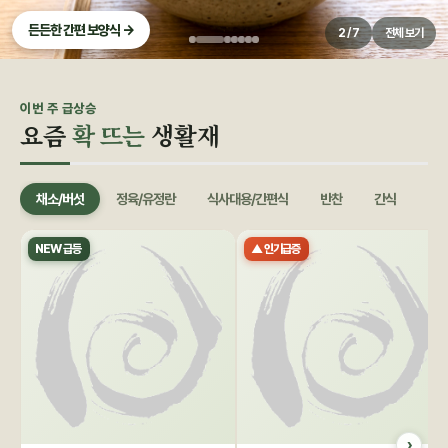
든든한 간편 보양식 →
2 / 7
전체 보기
0
이번 주 급상승
요즘
확 뜨는
생활재
채소/버섯
정육/유정란
식사대용/간편식
반찬
간식
음료
NEW 급등
▲ 인기급증