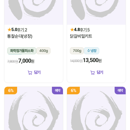
★
★
5.0
후기 2
4.8
후기 5
통찰순대(냉장)
닭갈비밀키트
화학첨가물최소화
400g
700g
냉장
냉장
13,500
7,000
원
14,000원
원
7,800원
담기
담기
6%
6%
예약
예약