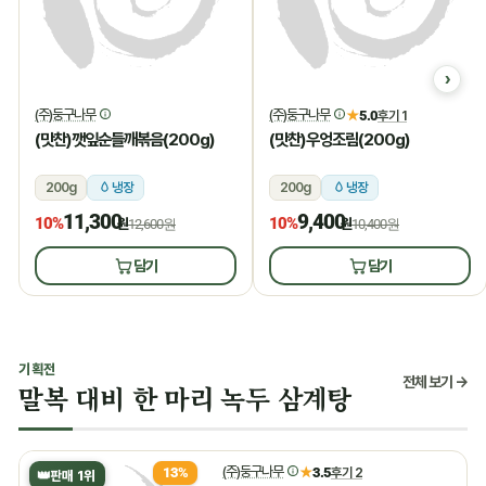
(주)둥구나무
(주)둥구나무
★
5.0
후기 1
(맛찬)깻잎순들깨볶음(200g)
(맛찬)우엉조림(200g)
200g
냉장
200g
냉장
11,300
9,400
10%
10%
원
12,600원
원
10,400원
담기
담기
기획전
전체 보기 →
말복 대비 한 마리 녹두 삼계탕
(주)둥구나무
★
3.5
후기 2
13%
👑
판매 1위