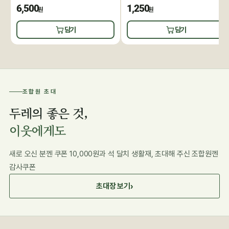
6,500
1,250
원
원
담기
담기
조합원 초대
두레의 좋은 것,
이웃에게도
새로 오신 분껜 쿠폰 10,000원과 석 달치 생활재, 초대해 주신 조합원껜
감사쿠폰
›
초대장 보기