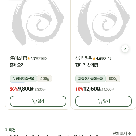
(주)미스터덕
성연식품(주)
★
4.7
후기 60
★
4.6
후기 17
훈제오리
한마리 삼계탕
무항생제축산물
400g
화학첨가물최소화
900g
냉동
상온
9,800
12,600
26%
10%
원
13,300원
원
14,000원
담기
담기
기획전
전체 보기 →