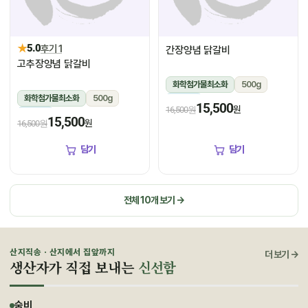
★
5.0
후기 1
간장양념 닭갈비
고추장양념 닭갈비
화학첨가물최소화
500g
화학첨가물최소화
500g
냉장
15,500
원
16,500원
냉장
15,500
원
16,500원
담기
담기
전체 10개 보기 →
산지직송 · 산지에서 집앞까지
더 보기 →
생산자가 직접 보내는
신선함
숨비