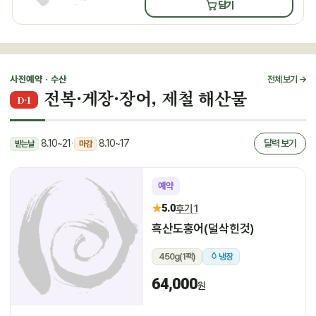
담기
사전예약 · 수산
전체 보기 →
전복·게장·장어, 제철 해산물
D-1
8.10~21
·
8.10~17
달력 보기
받는날
마감
예약
★
5.0
후기 1
흑산도홍어(덜삭힌것)
450g(1팩)
냉장
64,000
원