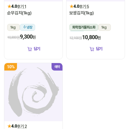
★
★
4.0
후기 1
4.0
후기 5
순무김치(1kg)
보쌈김치(1kg)
1kg
냉장
화학첨가물최소화
1kg
냉장
9,300
10,800
원
10,300원
원
12,100원
담기
담기
10%
예약
★
4.0
후기 2