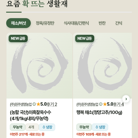
요즘
확 뜨는
생활재
채소/버섯
정육/유정란
식사대용/간편식
반찬
간식
음료
NEW 급등
NEW 급등
★
★
5.0
후기 2
5.0
후기 4
(주)원주생명농업
(주)원주생명농업
(농할 국산)미흑찰옥수수
행복 채소(청양고추/100g)
(4개/1kg내외/무농약)
무농약
4개
냉장
무농약
냉장
이번주
217개
· 새로 뜨는 중
이번주
103개
· 새로 뜨는 중