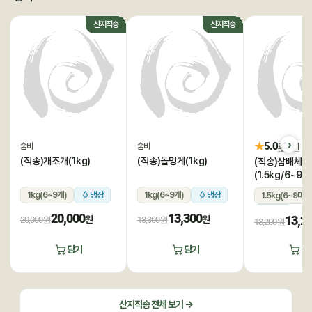
산지직송
산지직송
★
5.0
후기 1
숨비
숨비
(직송)개조개(1kg)
(직송)돌멍게(1kg)
(직송)삼배체굴
(1.5kg/6~9미
1kg(6~9개)
냉장
1kg(6~9개)
냉장
1.5kg(6~9미)
냉장
20,000
13,300
13,2
원
원
20,000원
13,300원
13,200원
담기
담기
담
산지직송 전체 보기 →