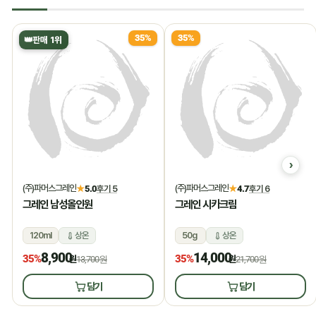
35%
35%
👑
판매 1위
(주)파머스그레인
(주)파머스그레인
★
5.0
후기 5
★
4.7
후기 6
그레인 남성올인원
그레인 시카크림
120ml
상온
50g
상온
8,900
14,000
35%
35%
원
13,700원
원
21,700원
담기
담기