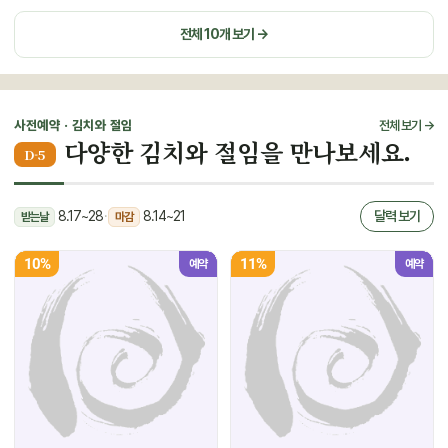
전체 10개 보기 →
사전예약 · 김치와 절임
전체 보기 →
다양한 김치와 절임을 만나보세요.
D-5
8.17~28
·
8.14~21
달력 보기
받는날
마감
10%
11%
예약
예약