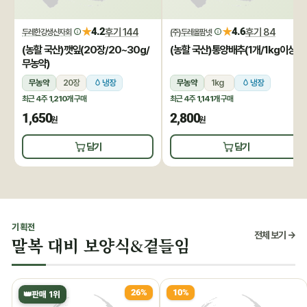
★
★
4.2
후기 144
4.6
후기 84
두레한강생산자회
(주)두레올팜넷
(농할 국산)깻잎(20장/20~30g/
(농할 국산)통양배추(1개/1kg이상)
무농약)
무농약
20장
냉장
무농약
1kg
냉장
최근 4주
1,210개
구매
최근 4주
1,141개
구매
1,650
2,800
원
원
담기
담기
기획전
전체 보기 →
말복 대비 보양식&곁들임
26%
10%
👑
판매 1위