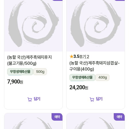
★
3.5
후기 2
(농할 국산)제주흑돼지후지
(농할 국산)제주흑돼지삼겹살-
(불고기용/500g)
구이용(400g)
무항생제축산물
500g
무항생제축산물
400g
냉장
7,900
원
냉장
24,200
원
담기
담기
예약
예약