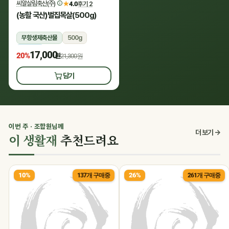
씨알살림축산(주)
★
4.0
후기 2
(농할 국산)벌집목살(500g)
무항생제축산물
500g
냉장
17,000
20%
원
21,300원
담기
이번 주 · 조합원님께
더 보기 →
이 생활재
추천드려요
10%
26%
137개 구매중
261개 구매중