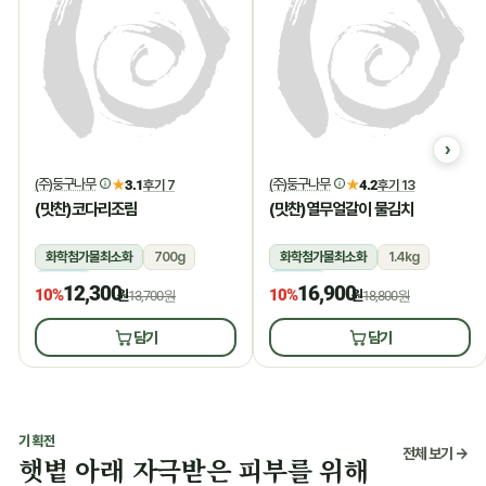
(주)둥구나무
(주)둥구나무
★
3.1
후기 7
★
4.2
후기 13
(맛찬)코다리조림
(맛찬)열무얼갈이 물김치
화학첨가물최소화
700g
화학첨가물최소화
1.4kg
냉장
냉장
12,300
16,900
10%
10%
원
13,700원
원
18,800원
담기
담기
기획전
전체 보기 →
햇볕 아래 자극받은 피부를 위해