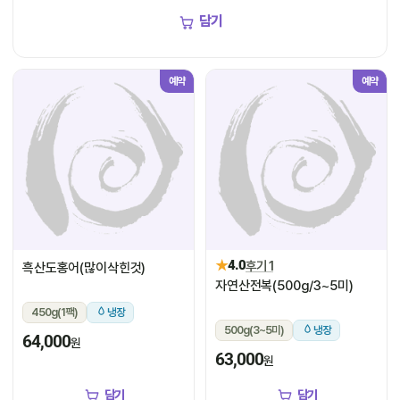
담기
예약
예약
★
4.0
후기 1
흑산도홍어(많이삭힌것)
자연산전복(500g/3~5미)
450g(1팩)
냉장
500g(3~5미)
냉장
64,000
원
63,000
원
담기
담기