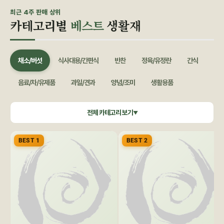
최근 4주 판매 상위
카테고리별
베스트
생활재
채소/버섯
식사대용/간편식
반찬
정육/유정란
간식
음료/차/유제품
과일/견과
양념/조미
생활용품
쌀/잡곡
수산/건어물
공정무역(민중교역)
건강식품/꿀
전체 카테고리 보기
▼
화장품/바디헤어
특별기획
BEST 1
BEST 2