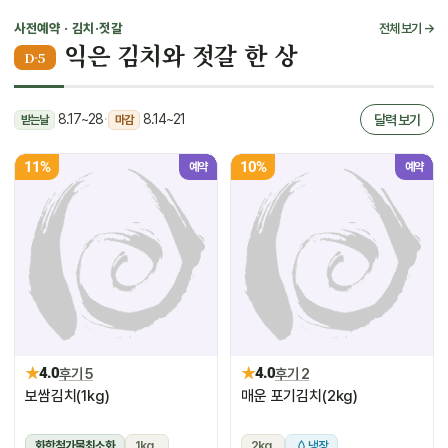
사전예약 · 김치·젓갈
전체 보기 →
익은 김치와 젓갈 한 상
D-5
8.17~28
·
8.14~21
달력 보기
받는날
마감
11%
10%
예약
예약
★
★
4.0
후기 5
4.0
후기 2
보쌈김치(1kg)
매운 포기김치(2kg)
화학첨가물최소화
1kg
2kg
냉장