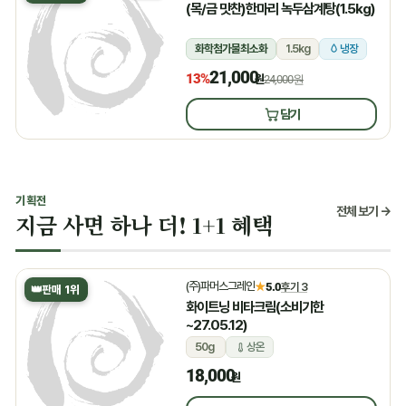
(목/금 맛찬)한마리 녹두삼계탕(1.5kg)
화학첨가물최소화
1.5kg
냉장
21,000
13%
원
24,000원
담기
기획전
전체 보기 →
지금 사면 하나 더! 1+1 혜택
(주)파머스그레인
★
5.0
후기 3
👑
판매 1위
화이트닝 비타크림(소비기한
~27.05.12)
50g
상온
18,000
원