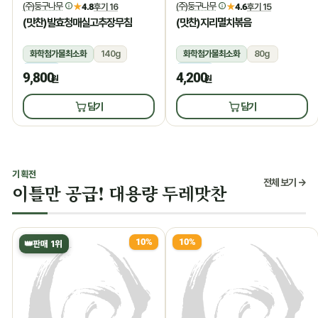
(주)둥구나무
(주)둥구나무
★
4.8
후기 16
★
4.6
후기 15
(맛찬)발효청매실고추장무침
(맛찬)지리멸치볶음
화학첨가물최소화
140g
화학첨가물최소화
80g
냉장
냉장
9,800
4,200
원
원
담기
담기
기획전
전체 보기 →
이틀만 공급! 대용량 두레맛찬
10%
10%
👑
판매 1위