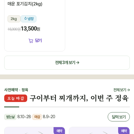
매운 포기김치(2kg)
2kg
냉장
13,500
원
15,000원
담기
전체 3개 보기 →
사전예약 · 정육
전체 보기 →
구이부터 찌개까지, 이번 주 정육
오늘 마감
8.10~28
·
8.9~20
달력 보기
받는날
마감
예약
예약