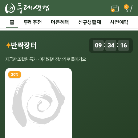
0
든든한 간편 보양식 →
홈
두레추천
더큰혜택
신규생활재
사전예약
2 / 7
전체 보기
‹
›
시즌기획
✦
반짝장터
:
:
09
34
15
0
말복 더위까지! 끝장 보양 특가
지금만 조합원 특가 · 마감되면 정상가로 돌아가요
20%