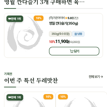
영월 깐다슬기 3개 구매하면 육수 증정
(주)가온아이비
★
5.0
후기 1
10%
👑
판매 1위
영월 깐다슬기(350g)
350g(육수포함)
냉동
11,900
10%
원
13,200원
담기
기획전
전체 보기 →
이번 주 특선 두레맛찬
10%
10%
👑
판매 1위