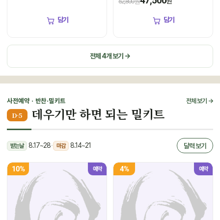
47,500
원
52,800원
담기
담기
전체 4개 보기 →
사전예약 · 반찬·밀키트
전체 보기 →
데우기만 하면 되는 밀키트
D-5
8.17~28
·
8.14~21
달력 보기
받는날
마감
10%
4%
예약
예약