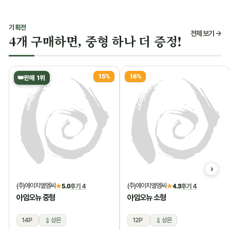
기획전
전체 보기 →
4개 구매하면, 중형 하나 더 증정!
15%
16%
👑
판매 1위
(주)에이치엘엠씨
(주)에이치엘엠씨
★
5.0
후기 4
★
4.3
후기 4
아임오뉴 중형
아임오뉴 소형
14P
상온
12P
상온