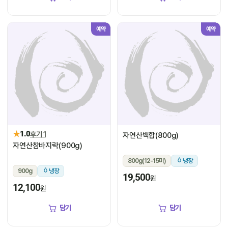
예약
예약
★
1.0
후기 1
자연산백합(800g)
자연산참바지락(900g)
800g(12-15미)
냉장
900g
냉장
19,500
원
12,100
원
담기
담기