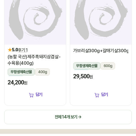
★
5.0
후기 1
가브리살300g+갈매기살300g
(농할 국산)제주흑돼지삼겹살-
수육용(400g)
무항생제축산물
600g
무항생제축산물
400g
냉장
29,500
원
냉장
24,200
원
담기
담기
전체 14개 보기 →