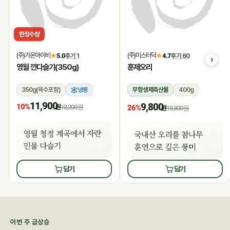
한정수량
(주)가온아이비
(주)미스터덕
★
5.0
후기 1
★
4.7
후기 60
영월 깐다슬기(350g)
훈제오리
350g(육수포함)
냉동
무항생제축산물
400g
냉동
11,900
9,800
10%
원
13,200원
26%
원
13,300원
영월 청정 계곡에서 자란
국내산 오리를 참나무
민물 다슬기
훈연으로 깊은 풍미
담기
담기
이번 주 급상승