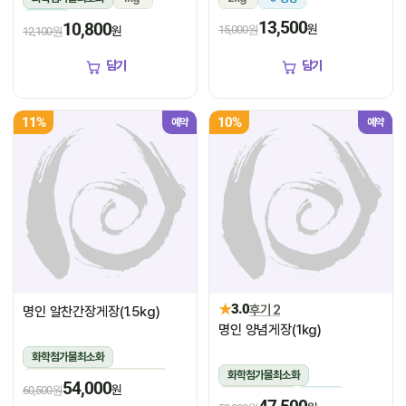
냉장
13,500
10,800
원
15,000원
원
12,100원
담기
담기
11%
10%
예약
예약
★
3.0
후기 2
명인 알찬간장게장(1.5kg)
명인 양념게장(1kg)
화학첨가물최소화
화학첨가물최소화
1.5kg(꽃게450g,장물1,050g)
54,000
원
60,500원
1kg(5미~6미)
냉장
냉장