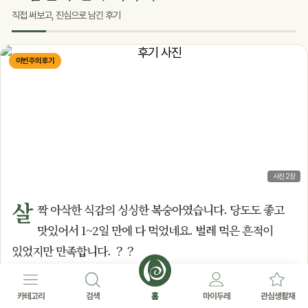
직접 써보고, 진심으로 남긴 후기
이번 주의 후기
사진 2장
살
짝 아삭한 식감의 싱싱한 복숭아였습니다. 당도도 좋고
맛있어서 1~2일 만에 다 먹었네요. 벌레 먹은 흔적이
있었지만 만족합니다. ？？
전*수
1년
—
(두레생협연합회)
♥
0
생협운동
카테고리
검색
홈
마이두레
관심생활재