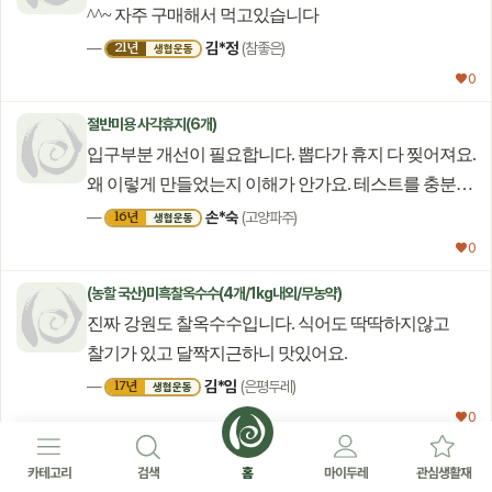
^^~ 자주 구매해서 먹고있습니다
김*정
21년
—
(참좋은)
생협운동
♥ 0
절반미용 사각휴지(6개)
입구부분 개선이 필요합니다. 뽑다가 휴지 다 찢어져요.
왜 이렇게 만들었는지 이해가 안가요. 테스트를 충분히
안해보고 출시를 한건지... 불편하기 짝이 없습니다.
손*숙
16년
—
(고양파주)
생협운동
♥ 0
(농할 국산)미흑찰옥수수(4개/1kg내외/무농약)
진짜 강원도 찰옥수수입니다. 식어도 딱딱하지않고
찰기가 있고 달짝지근하니 맛있어요.
김*임
17년
—
(은평두레)
생협운동
♥ 0
왕소금(천일염*3kg)
카테고리
검색
홈
마이두레
관심생활재