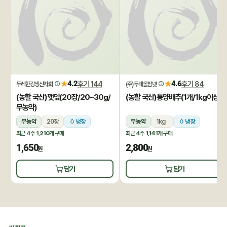
★
★
4.2
후기 144
4.6
후기 84
두레한강생산자회
(주)두레올팜넷
(농할 국산)깻잎(20장/20~30g/
(농할 국산)통양배추(1개/1kg이상)
무농약)
무농약
20장
냉장
무농약
1kg
냉장
최근 4주
1,210개
구매
최근 4주
1,141개
구매
1,650
2,800
원
원
담기
담기