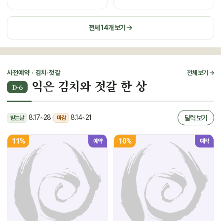
전체 14개 보기 →
사전예약 · 김치·젓갈
전체 보기 →
익은 김치와 젓갈 한 상
D-6
8.17~28
·
8.14~21
달력 보기
받는날
마감
11%
10%
예약
예약