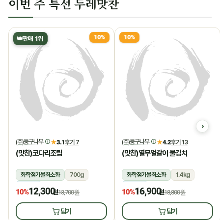
이번 주 특선 두레맛찬
10%
10%
👑
판매 1위
(주)둥구나무
(주)둥구나무
★
3.1
후기 7
★
4.2
후기 13
(맛찬)코다리조림
(맛찬)열무얼갈이 물김치
화학첨가물최소화
700g
화학첨가물최소화
1.4kg
냉장
냉장
12,300
16,900
10%
10%
원
13,700원
원
18,800원
담기
담기