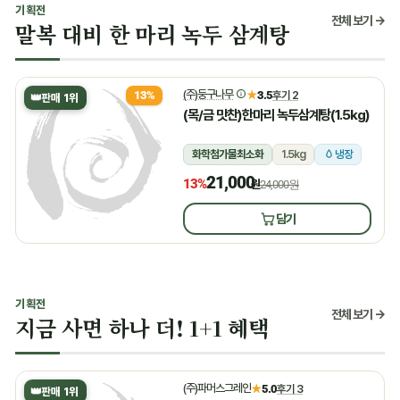
기획전
전체 보기 →
말복 대비 한 마리 녹두 삼계탕
(주)둥구나무
★
3.5
후기 2
13%
👑
판매 1위
(목/금 맛찬)한마리 녹두삼계탕(1.5kg)
화학첨가물최소화
1.5kg
냉장
21,000
13%
원
24,000원
담기
기획전
전체 보기 →
지금 사면 하나 더! 1+1 혜택
(주)파머스그레인
★
5.0
후기 3
👑
판매 1위