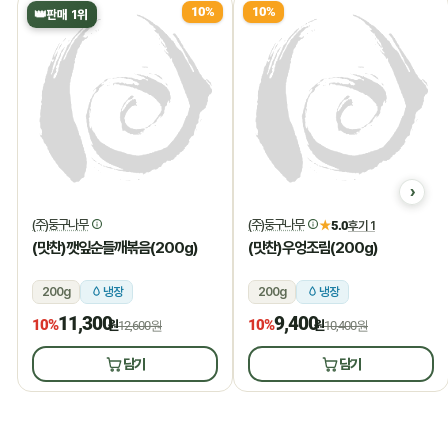
10%
10%
👑
판매 1위
(주)둥구나무
(주)둥구나무
★
5.0
후기 1
(맛찬)깻잎순들깨볶음(200g)
(맛찬)우엉조림(200g)
200g
냉장
200g
냉장
11,300
9,400
10%
10%
원
12,600원
원
10,400원
담기
담기