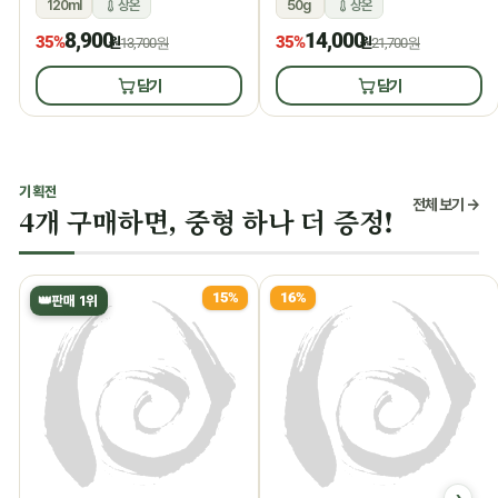
120ml
상온
50g
상온
8,900
14,000
35%
35%
원
13,700원
원
21,700원
담기
담기
기획전
전체 보기 →
4개 구매하면, 중형 하나 더 증정!
15%
16%
👑
판매 1위