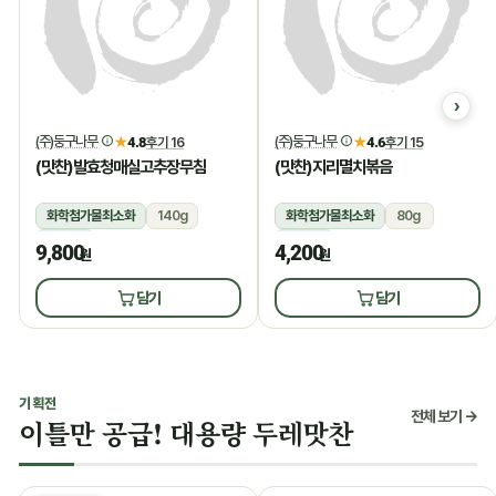
(주)둥구나무
(주)둥구나무
★
4.8
후기 16
★
4.6
후기 15
(맛찬)발효청매실고추장무침
(맛찬)지리멸치볶음
화학첨가물최소화
140g
화학첨가물최소화
80g
냉장
냉장
9,800
4,200
원
원
담기
담기
기획전
전체 보기 →
이틀만 공급! 대용량 두레맛찬