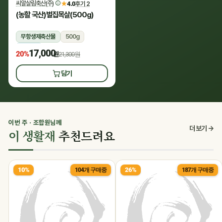
씨알살림축산(주)
★
4.0
후기 2
(농할 국산)벌집목살(500g)
무항생제축산물
500g
냉장
17,000
20%
원
21,300원
담기
이번 주 · 조합원님께
더 보기 →
이 생활재
추천드려요
10%
26%
104개 구매중
187개 구매중