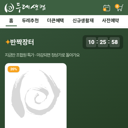
0
든든한 간편 보양식 →
홈
두레추천
더큰혜택
신규생활재
사전예약
2 / 7
전체 보기
‹
›
시즌기획
✦
반짝장터
:
:
10
25
57
0
말복 더위까지! 끝장 보양 특가
지금만 조합원 특가 · 마감되면 정상가로 돌아가요
20%