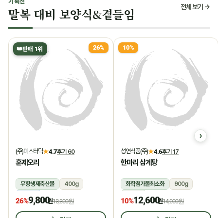
기획전
전체 보기 →
말복 대비 보양식&곁들임
26%
10%
👑
판매 1위
(주)미스터덕
성연식품(주)
★
4.7
후기 60
★
4.6
후기 17
훈제오리
한마리 삼계탕
무항생제축산물
400g
화학첨가물최소화
900g
냉동
상온
9,800
12,600
26%
10%
원
13,300원
원
14,000원