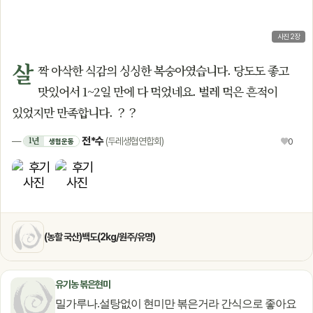
사진 2장
살
짝 아삭한 식감의 싱싱한 복숭아였습니다. 당도도 좋고
맛있어서 1~2일 만에 다 먹었네요. 벌레 먹은 흔적이
있었지만 만족합니다. ？？
전*수
1년
—
(두레생협연합회)
♥
0
생협운동
(농할 국산)백도(2kg/원주/유명)
유기농 볶은현미
밀가루나.설탕없이 현미만 볶은거라 간식으로 좋아요