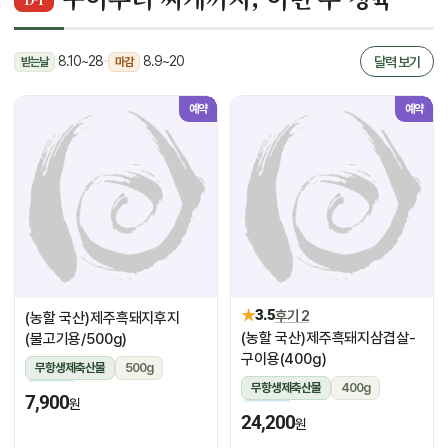
8.10~28
·
8.9~20
달력 보기
받는날
마감
예약
예약
★
3.5
후기 2
(농할 국산)제주흑돼지후지
(농할 국산)제주흑돼지삼겹살-
(불고기용/500g)
구이용(400g)
무항생제축산물
500g
무항생제축산물
400g
냉장
7,900
원
냉장
24,200
원