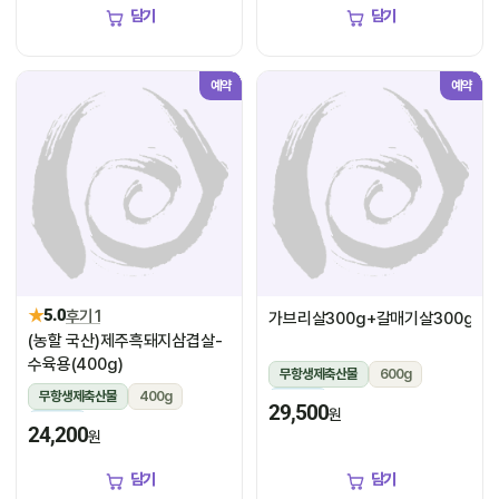
담기
담기
예약
예약
★
5.0
후기 1
가브리살300g+갈매기살300g
(농할 국산)제주흑돼지삼겹살-
수육용(400g)
무항생제축산물
600g
무항생제축산물
400g
냉장
29,500
원
냉장
24,200
원
담기
담기