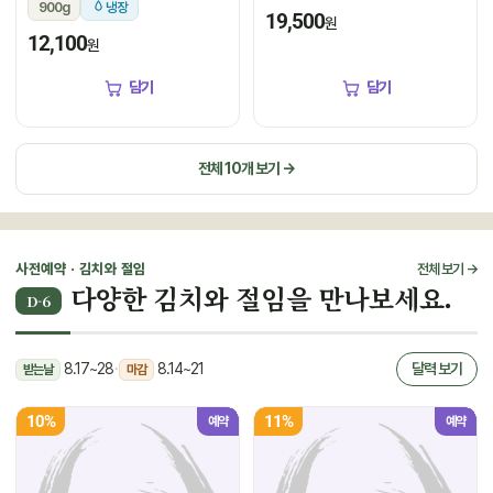
900g
냉장
19,500
원
12,100
원
담기
담기
전체 10개 보기 →
사전예약 · 김치와 절임
전체 보기 →
다양한 김치와 절임을 만나보세요.
D-6
8.17~28
·
8.14~21
달력 보기
받는날
마감
10%
11%
예약
예약