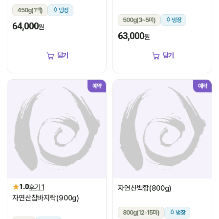
450g(1팩)
냉장
500g(3~5미)
냉장
64,000
원
63,000
원
담기
담기
예약
예약
★
1.0
후기 1
자연산백합(800g)
자연산참바지락(900g)
800g(12-15미)
냉장