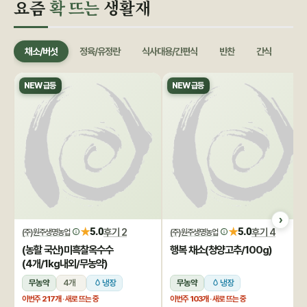
요즘
확 뜨는
생활재
채소/버섯
정육/유정란
식사대용/간편식
반찬
간식
음료
NEW 급등
NEW 급등
★
★
5.0
후기 2
5.0
후기 4
(주)원주생명농업
(주)원주생명농업
(농할 국산)미흑찰옥수수
행복 채소(청양고추/100g)
(4개/1kg내외/무농약)
무농약
4개
냉장
무농약
냉장
이번주
217개
· 새로 뜨는 중
이번주
103개
· 새로 뜨는 중