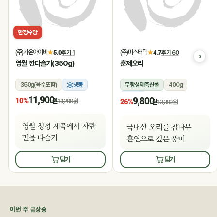
한정수량
(주)가온아이비
(주)미스터덕
★
5.0
후기 1
★
4.7
후기 60
영월 깐다슬기(350g)
훈제오리
350g(육수포함)
냉동
무항생제축산물
400g
냉동
11,900
9,800
10%
원
13,200원
26%
원
13,300원
영월 청정 계곡에서 자란
국내산 오리를 참나무
민물 다슬기
훈연으로 깊은 풍미
담기
담기
이번 주 급상승