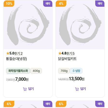
10%
4%
예약
예약
★
★
5.0
후기 2
4.8
후기 5
통찰순대(냉장)
닭갈비밀키트
화학첨가물최소화
400g
700g
냉장
냉장
13,500
7,000
원
14,000원
원
7,800원
담기
담기
6%
6%
예약
예약