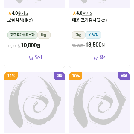
★
★
4.0
후기 5
4.0
후기 2
보쌈김치(1kg)
매운 포기김치(2kg)
화학첨가물최소화
1kg
2kg
냉장
냉장
13,500
10,800
원
15,000원
원
12,100원
담기
담기
11%
10%
예약
예약