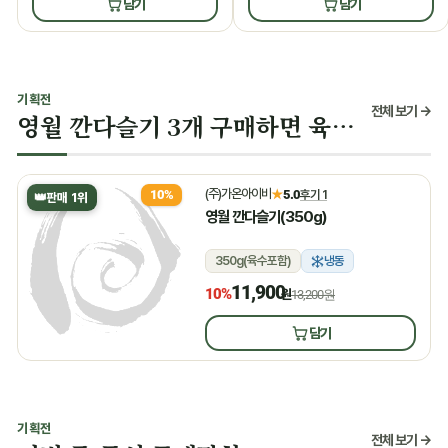
담기
담기
기획전
전체 보기 →
영월 깐다슬기 3개 구매하면 육수 증정
(주)가온아이비
★
5.0
후기 1
10%
👑
판매 1위
영월 깐다슬기(350g)
350g(육수포함)
냉동
11,900
10%
원
13,200원
담기
기획전
전체 보기 →