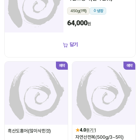
450g(1팩)
냉장
64,000
원
담기
예약
예약
★
4.0
후기 1
흑산도홍어(많이삭힌것)
자연산전복(500g/3~5미)