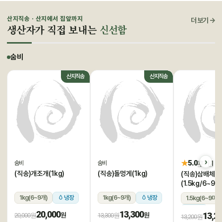
산지직송 · 산지에서 집앞까지
더 보기 →
생산자가 직접 보내는
신선함
숨비
산지직송
산지직송
★
5.0
후기 1
숨비
숨비
(직송)개조개(1kg)
(직송)돌멍게(1kg)
(직송)삼배체굴
(1.5kg/6~9미
1kg(6~9개)
냉장
1kg(6~9개)
냉장
1.5kg(6~9미)
냉장
20,000
13,300
13,2
원
원
20,000원
13,300원
13,200원