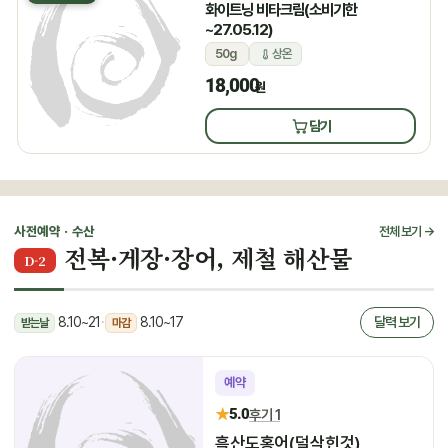
화이트닝 비타크림(소비기한
~27.05.12)
50g
상온
18,000
원
담기
사전예약 · 수산
전체 보기 →
전복·게장·장어, 제철 해산물
D-2
8.10~21
·
8.10~17
달력 보기
받는날
마감
예약
★
5.0
후기 1
흑산도홍어(덜삭힌것)