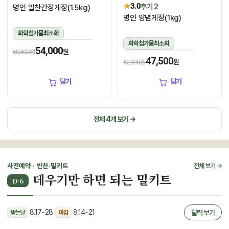
★
3.0
후기 2
명인 알찬간장게장(1.5kg)
명인 양념게장(1kg)
화학첨가물최소화
화학첨가물최소화
1.5kg(꽃게450g,장물1,050g)
54,000
원
60,500원
1kg(5미~6미)
냉장
냉장
47,500
원
52,800원
담기
담기
전체 4개 보기 →
사전예약 · 반찬·밀키트
전체 보기 →
데우기만 하면 되는 밀키트
D-6
8.17~28
·
8.14~21
달력 보기
받는날
마감