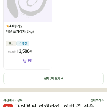
★
4.0
후기 2
매운 포기김치(2kg)
2kg
냉장
13,500
원
15,000원
담기
전체 3개 보기 →
사전예약 · 정육
전체 보기 →
구이부터 찌개까지, 이번 주 정육
D-1