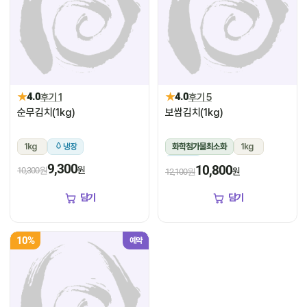
★
★
4.0
후기 1
4.0
후기 5
순무김치(1kg)
보쌈김치(1kg)
1kg
냉장
화학첨가물최소화
1kg
냉장
9,300
10,800
원
10,300원
원
12,100원
담기
담기
10%
예약