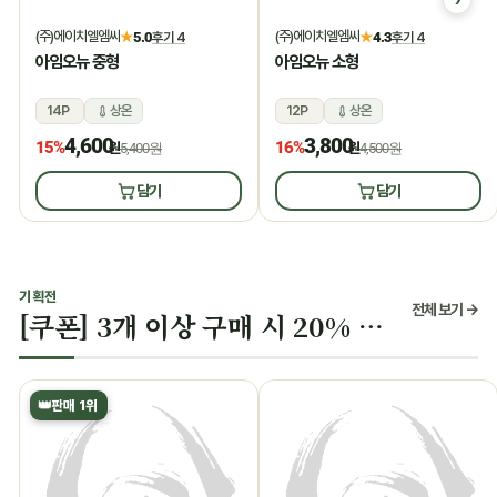
(주)에이치엘엠씨
(주)에이치엘엠씨
★
5.0
후기 4
★
4.3
후기 4
아임오뉴 중형
아임오뉴 소형
14P
상온
12P
상온
4,600
3,800
15%
16%
원
5,400원
원
4,500원
담기
담기
기획전
전체 보기 →
[쿠폰] 3개 이상 구매 시 20% 할인
👑
판매 1위