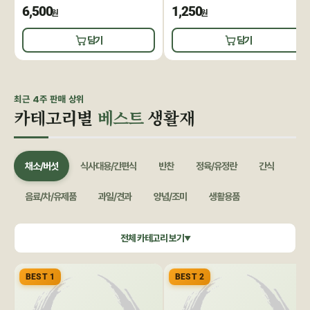
6,500
1,250
원
원
담기
담기
최근 4주 판매 상위
카테고리별
베스트
생활재
채소/버섯
식사대용/간편식
반찬
정육/유정란
간식
음료/차/유제품
과일/견과
양념/조미
생활용품
쌀/잡곡
수산/건어물
공정무역(민중교역)
건강식품/꿀
전체 카테고리 보기
▼
화장품/바디헤어
특별기획
BEST 1
BEST 2