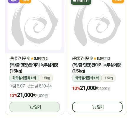
👑
판매 1위
(주)둥구나무
(주)둥구나무
★
3.5
후기 2
★
3.5
후기 2
(목/금 맛찬)한마리 녹두삼계탕
(목/금 맛찬)한마리 녹두삼계탕
(1.5kg)
(1.5kg)
화학첨가물최소화
1.5kg
화학첨가물최소화
1.5kg
냉장
냉장
마감 8.07 · 받는 날 8.10~14
21,000
13%
원
24,000원
21,000
13%
원
24,000원
담기
담기