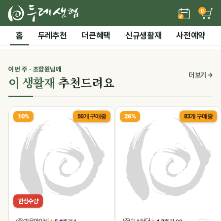
0
든든한 간편 보양식 →
홈
두레추천
더큰혜택
신규생활재
사전예약
2 / 7
전체 보기
‹
›
시즌기획
이번 주 · 조합원님께
0
더 보기 →
이 생활재
추천드려요
말복 더위까지! 끝장 보양 특가
10%
26%
50개 구매중
83개 구매중
한정수량