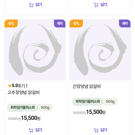
담기
담기
6%
6%
예약
예약
★
5.0
후기 1
간장양념 닭갈비
고추장양념 닭갈비
화학첨가물최소화
500g
화학첨가물최소화
500g
냉장
15,500
원
16,500원
냉장
15,500
원
16,500원
담기
담기