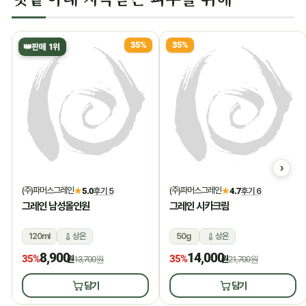
35%
35%
👑
판매 1위
(주)파머스그레인
(주)파머스그레인
★
5.0
후기 5
★
4.7
후기 6
그레인 남성올인원
그레인 시카크림
120ml
상온
50g
상온
8,900
14,000
35%
35%
원
13,700원
원
21,700원
담기
담기