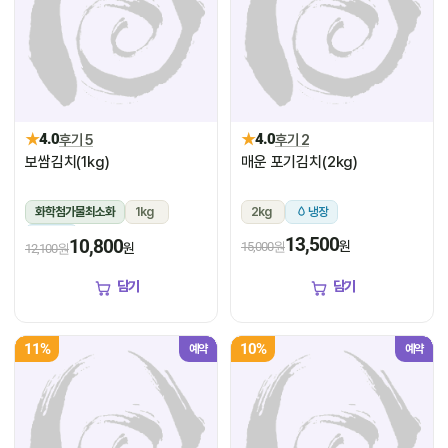
★
★
4.0
후기 5
4.0
후기 2
보쌈김치(1kg)
매운 포기김치(2kg)
화학첨가물최소화
1kg
2kg
냉장
냉장
13,500
10,800
원
15,000원
원
12,100원
담기
담기
11%
10%
예약
예약