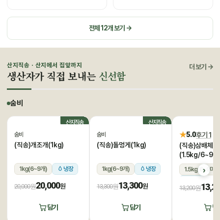
전체 12개 보기 →
산지직송 · 산지에서 집앞까지
더 보기 →
생산자가 직접 보내는
신선함
숨비
산지직송
산지직송
★
5.0
후기 1
숨비
숨비
(직송)개조개(1kg)
(직송)돌멍게(1kg)
(직송)삼배체굴
(1.5kg/6~9미
1kg(6~9개)
냉장
1kg(6~9개)
냉장
1.5kg(6~9미)
냉장
20,000
13,300
13,2
원
원
20,000원
13,300원
13,200원
담기
담기
담