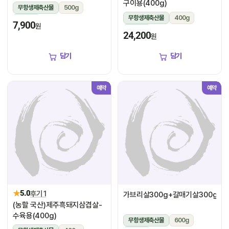
구이용(400g)
무항생제축산물
500g
무항생제축산물
400g
냉장
7,900
원
냉장
24,200
원
담기
담기
예약
예약
★
5.0
후기 1
가브리살300g+갈매기살300g
(농할 국산)제주흑돼지삼겹살-
수육용(400g)
무항생제축산물
600g