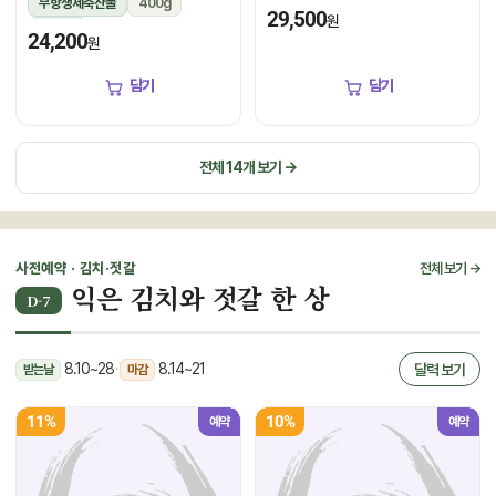
무항생제축산물
400g
냉장
29,500
원
냉장
24,200
원
담기
담기
전체 14개 보기 →
사전예약 · 김치·젓갈
전체 보기 →
익은 김치와 젓갈 한 상
D-7
8.10~28
·
8.14~21
달력 보기
받는날
마감
11%
10%
예약
예약