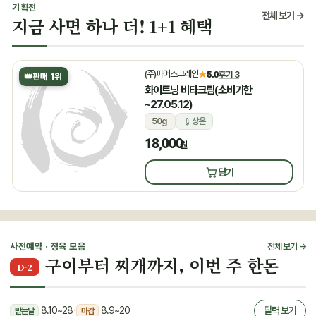
기획전
전체 보기 →
지금 사면 하나 더! 1+1 혜택
(주)파머스그레인
★
5.0
후기 3
👑
판매 1위
화이트닝 비타크림(소비기한
~27.05.12)
50g
상온
18,000
원
담기
사전예약 · 정육 모음
전체 보기 →
구이부터 찌개까지, 이번 주 한돈
D-2
8.10~28
·
8.9~20
달력 보기
받는날
마감