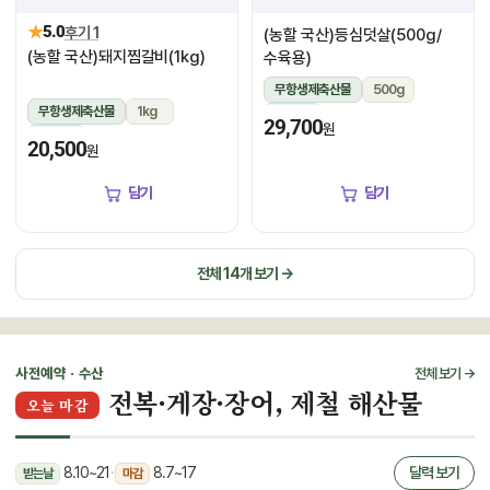
★
5.0
후기 1
(농할 국산)등심덧살(500g/
(농할 국산)돼지찜갈비(1kg)
수육용)
무항생제축산물
500g
무항생제축산물
1kg
냉장
29,700
원
냉장
20,500
원
담기
담기
전체 14개 보기 →
사전예약 · 수산
전체 보기 →
전복·게장·장어, 제철 해산물
오늘 마감
8.10~21
·
8.7~17
달력 보기
받는날
마감