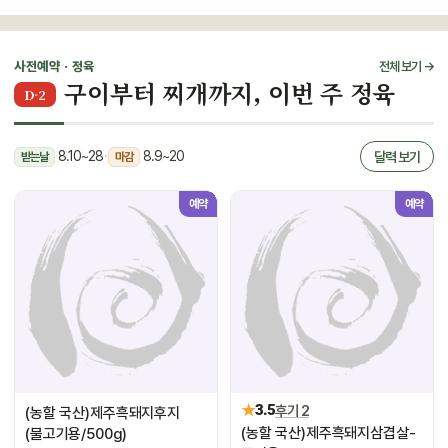
사전예약 · 정육
전체 보기 →
구이부터 찌개까지, 이번 주 정육
D-2
8.10~28
·
8.9~20
달력 보기
받는날
마감
예약
예약
★
3.5
후기 2
(농할 국산)제주흑돼지후지
(농할 국산)제주흑돼지삼겹살-
(불고기용/500g)