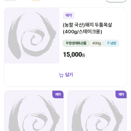
예약
(농할 국산)돼지 두툼목살
(400g/스테이크용)
무항생제축산물
400g
냉장
15,000
원
담기
예약
예약