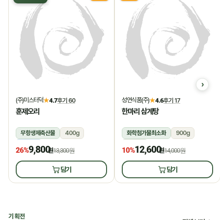
(주)미스터덕
성연식품(주)
★
4.7
후기 60
★
4.6
후기 17
훈제오리
한마리 삼계탕
무항생제축산물
400g
화학첨가물최소화
900g
냉동
상온
9,800
12,600
26%
10%
원
13,300원
원
14,000원
담기
담기
기획전