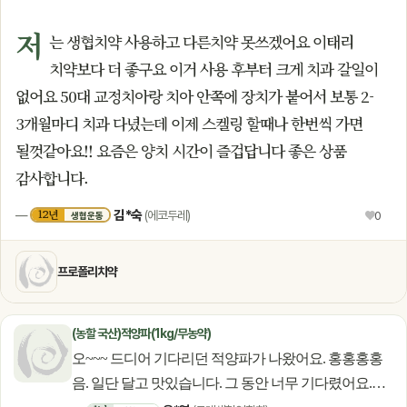
저
는 생협치약 사용하고 다른치약 못쓰겠어요 이태리
치약보다 더 좋구요 이거 사용 후부터 크게 치과 갈일이
없어요 50대 교정치아랑 치아 안쪽에 장치가 붙어서 보통 2-
3개월마디 치과 다녔는데 이제 스켈링 할때나 한번씩 가면
될껏같아요!! 요즘은 양치 시간이 즐겁답니다 좋은 상품
감사합니다.
김*숙
12년
—
(에코두레)
♥
0
생협운동
프로폴리치약
(농할 국산)적양파(1kg/무농약)
오~~~ 드디어 기다리던 적양파가 나왔어요. 홍홍홍홍
음. 일단 달고 맛있습니다. 그 동안 너무 기다렸어요.