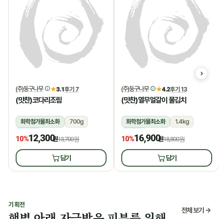
(주)둥구나무
(주)둥구나무
★
3.1
후기 7
★
4.2
후기 13
(맛찬)코다리조림
(맛찬)열무얼갈이 물김치
화학첨가물최소화
700g
화학첨가물최소화
1.4kg
냉장
냉장
12,300
16,900
10%
10%
원
13,700원
원
18,800원
담기
담기
기획전
전체 보기 →
햇볕 아래 자극받은 피부를 위해