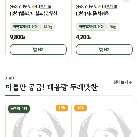
(주)둥구나무
(주)둥구나무
★
4.8
후기 16
★
4.6
후기 15
(맛찬)발효청매실고추장무침
(맛찬)지리멸치볶음
화학첨가물최소화
140g
화학첨가물최소화
80g
냉장
냉장
9,800
4,200
원
원
담기
담기
기획전
전체 보기 →
이틀만 공급! 대용량 두레맛찬
10%
10%
👑
판매 1위