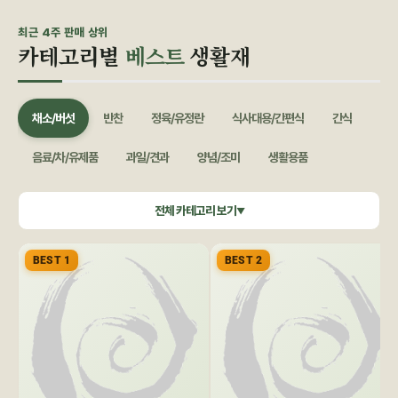
최근 4주 판매 상위
카테고리별
베스트
생활재
채소/버섯
반찬
정육/유정란
식사대용/간편식
간식
음료/차/유제품
과일/견과
양념/조미
생활용품
쌀/잡곡
수산/건어물
공정무역(민중교역)
건강식품/꿀
전체 카테고리 보기
▼
화장품/바디헤어
특별기획
BEST 1
BEST 2