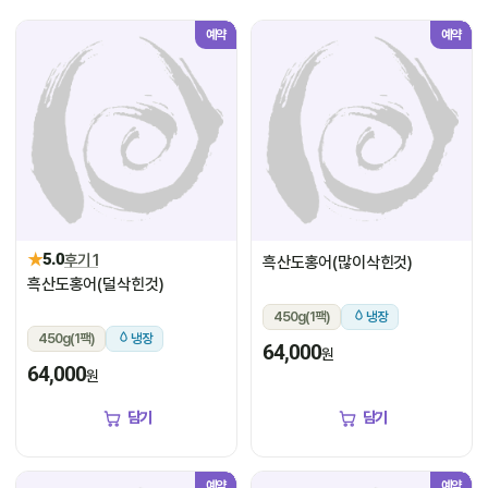
예약
예약
★
5.0
후기 1
흑산도홍어(많이삭힌것)
흑산도홍어(덜삭힌것)
450g(1팩)
냉장
450g(1팩)
냉장
64,000
원
64,000
원
담기
담기
예약
예약