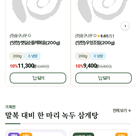
(주)둥구나무
(주)둥구나무
★
5.0
후기 1
(맛찬)깻잎순들깨볶음(200g)
(맛찬)우엉조림(200g)
200g
냉장
200g
냉장
11,300
9,400
10%
10%
원
12,600원
원
10,400원
담기
담기
기획전
전체 보기 →
말복 대비 한 마리 녹두 삼계탕
예약
13%
13%