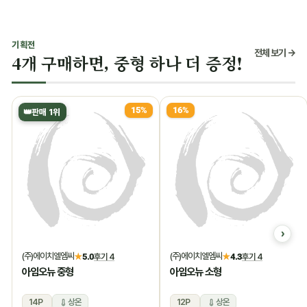
기획전
전체 보기 →
4개 구매하면, 중형 하나 더 증정!
15%
16%
👑
판매 1위
(주)에이치엘엠씨
(주)에이치엘엠씨
★
5.0
후기 4
★
4.3
후기 4
아임오뉴 중형
아임오뉴 소형
14P
상온
12P
상온