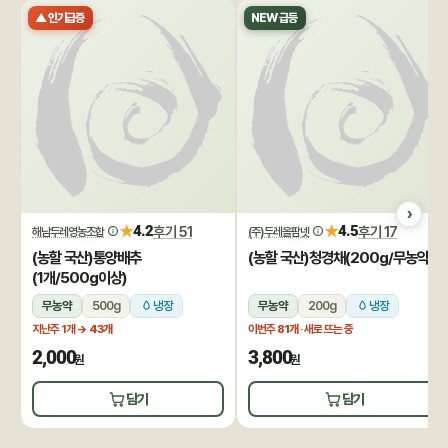
▲ 인기급증
NEW 급등
★
★
4.2
후기 51
4.5
후기 17
해남두레영농조합
(주)두레올팜넷
(농할 국산)통양배추
(농할 국산)청경채(200g/무농약)
(1개/500g이상)
무농약
500g
냉장
무농약
200g
냉장
지난주 1개
→ 43개
이번주
81개
· 새로 뜨는 중
2,000
3,800
원
원
담기
담기