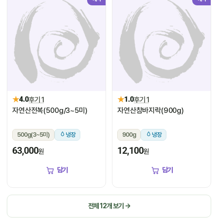
★
★
4.0
후기 1
1.0
후기 1
자연산전복(500g/3~5미)
자연산참바지락(900g)
500g(3~5미)
냉장
900g
냉장
63,000
12,100
원
원
담기
담기
전체 12개 보기 →