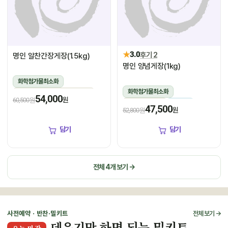
★
3.0
후기 2
명인 알찬간장게장(1.5kg)
명인 양념게장(1kg)
화학첨가물최소화
화학첨가물최소화
1.5kg(꽃게450g,장물1,050g)
54,000
원
60,500원
1kg(5미~6미)
냉장
냉장
47,500
원
52,800원
담기
담기
전체 4개 보기 →
사전예약 · 반찬·밀키트
전체 보기 →
데우기만 하면 되는 밀키트