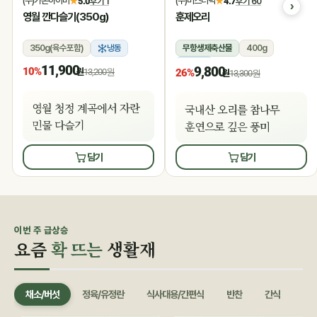
(주)가온아이비
(주)미스터덕
★
5.0
후기 1
★
4.7
후기 60
영월 깐다슬기(350g)
훈제오리
350g(육수포함)
냉동
무항생제축산물
400g
냉동
11,900
9,800
10%
원
13,200원
26%
원
13,300원
영월 청정 계곡에서 자란
국내산 오리를 참나무
민물 다슬기
훈연으로 깊은 풍미
담기
담기
이번 주 급상승
요즘
확 뜨는
생활재
채소/버섯
정육/유정란
식사대용/간편식
반찬
간식
음료