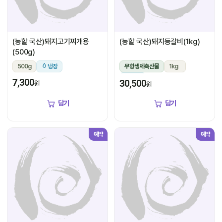
(농할 국산)돼지고기찌개용
(농할 국산)돼지등갈비(1kg)
(500g)
500g
냉장
무항생제축산물
1kg
냉장
7,300
30,500
원
원
담기
담기
예약
예약