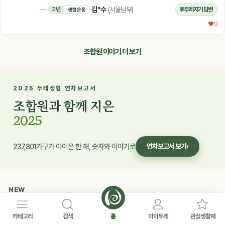
실망이네요. 후기에 사진첨부도 안되요~~
김*수
2년
—
(서울남부)
두레지기 답변
💬
생협운동
♥ 0
조합원 이야기 더 보기
2025 두레생협 연차보고서
조합원과 함께 지은
2025
237,801가구가 이어온 한 해, 숫자와 이야기로
연차보고서 보기
›
NEW
신규생활재
카테고리
검색
홈
마이두레
관심생활재