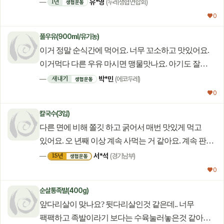
농부님~ ㅋㅋㅋ 근데요. 농부님 농산물 광고 사진은
유*영
1년
—
(두레생협연합회)
생협운동
언제나 즐거워요. 그래서 주문 버튼을 누르게 되요~
♥ 0
유쾌하고 멋진 광고 컨셉 감사합니다. 앞으로 쭉~~~
풀우유(900ml/유기농)
기대할께요. 건강하세요. 농부님
이거 정말 순식간에 먹어요. 너무 꼬소하고 맛있어요.
이거먹다 다른 우유 마시면 맹물맛나요. 아기도 잘
먹어요.ㅎㅎ
박*민
새내기
—
(에코두레)
생협운동
♥ 0
칼국수(3입)
다른 면에 비해 쫄깃 하고 굵어서 매번 맛있게 먹고
있어요. 오 년째 이상 계속 사먹는 거 같아요. 계속 판매
해 주세요.
서*석
15년
—
(경기남부)
생협운동
♥ 0
순살통족발(400g)
앞다리살이 맞나요? 뒷다리살인것 같은데.. 너무
팩팩하고 족발이라기 보다는 수육눌러놓은것 같아요.