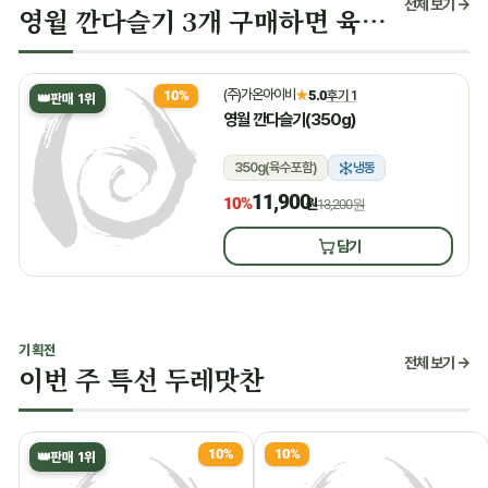
전체 보기 →
영월 깐다슬기 3개 구매하면 육수 증정
(주)가온아이비
★
5.0
후기 1
10%
👑
판매 1위
영월 깐다슬기(350g)
350g(육수포함)
냉동
11,900
10%
원
13,200원
담기
기획전
전체 보기 →
이번 주 특선 두레맛찬
10%
10%
👑
판매 1위