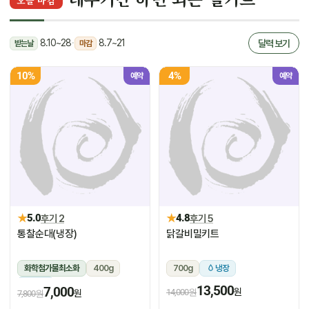
오늘 마감
8.10~28
·
8.7~21
달력 보기
받는날
마감
10%
4%
예약
예약
★
★
5.0
후기 2
4.8
후기 5
통찰순대(냉장)
닭갈비밀키트
화학첨가물최소화
400g
700g
냉장
냉장
13,500
7,000
원
14,000원
원
7,800원