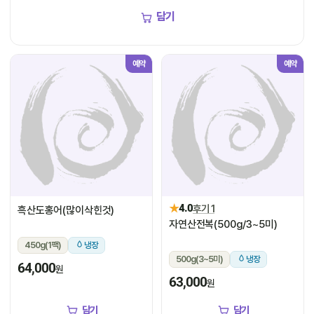
담기
예약
예약
★
4.0
후기 1
흑산도홍어(많이삭힌것)
자연산전복(500g/3~5미)
450g(1팩)
냉장
500g(3~5미)
냉장
64,000
원
63,000
원
담기
담기