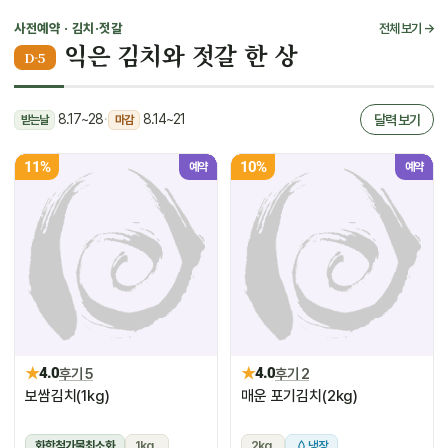
사전예약 · 김치·젓갈
전체 보기 →
익은 김치와 젓갈 한 상
D-5
8.17~28
·
8.14~21
달력 보기
받는날
마감
11%
10%
예약
예약
★
★
4.0
후기 5
4.0
후기 2
보쌈김치(1kg)
매운 포기김치(2kg)
화학첨가물최소화
1kg
2kg
냉장