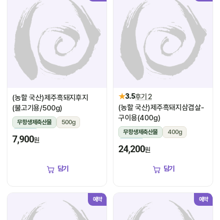
★
3.5
후기 2
(농할 국산)제주흑돼지후지
(농할 국산)제주흑돼지삼겹살-
(불고기용/500g)
구이용(400g)
무항생제축산물
500g
무항생제축산물
400g
냉장
7,900
원
냉장
24,200
원
담기
담기
예약
예약