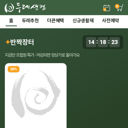
0
든든한 간편 보양식 →
홈
두레추천
더큰혜택
신규생활재
사전예약
2 / 7
전체 보기
‹
›
시즌기획
✦
반짝장터
:
:
14
18
22
0
말복 더위까지! 끝장 보양 특가
지금만 조합원 특가 · 마감되면 정상가로 돌아가요
20%