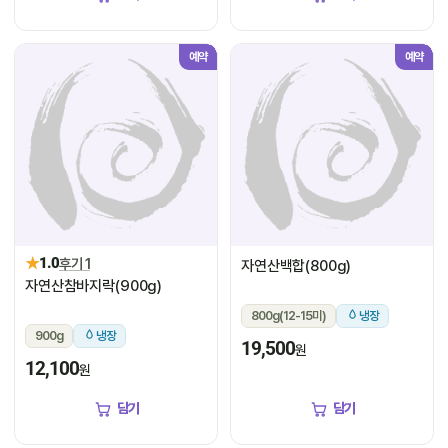
예약
예약
★
1.0
후기 1
자연산백합(800g)
자연산참바지락(900g)
800g(12-15미)
냉장
900g
냉장
19,500
원
12,100
원
담기
담기