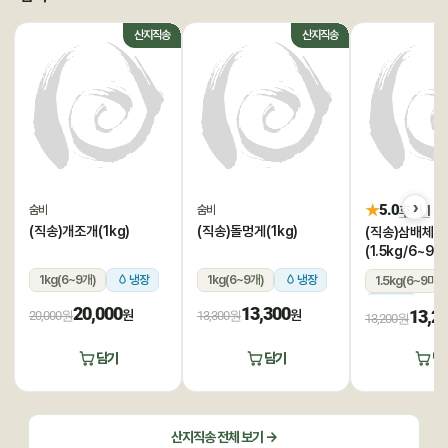
산지직송
산지직송
★
5.0
후기 1
숨비
숨비
(직송)개조개(1kg)
(직송)돌멍게(1kg)
(직송)삼배체굴
(1.5kg/6~9미
1kg(6~9개)
냉장
1kg(6~9개)
냉장
1.5kg(6~9미)
냉장
20,000
13,300
13,2
원
원
20,000원
13,300원
13,200원
담기
담기
담
산지직송 전체 보기 →