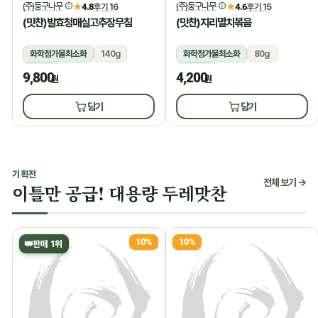
(주)둥구나무
(주)둥구나무
★
4.8
후기 16
★
4.6
후기 15
(맛찬)발효청매실고추장무침
(맛찬)지리멸치볶음
화학첨가물최소화
140g
화학첨가물최소화
80g
냉장
냉장
9,800
4,200
원
원
담기
담기
기획전
전체 보기 →
이틀만 공급! 대용량 두레맛찬
10%
10%
👑
판매 1위