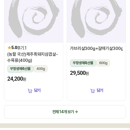
★
5.0
후기 1
가브리살300g+갈매기살300g
(농할 국산)제주흑돼지삼겹살-
수육용(400g)
무항생제축산물
600g
무항생제축산물
400g
냉장
29,500
원
냉장
24,200
원
담기
담기
전체 14개 보기 →