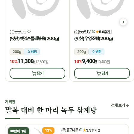
(주)둥구나무
(주)둥구나무
★
5.0
후기 1
(맛찬)깻잎순들깨볶음(200g)
(맛찬)우엉조림(200g)
200g
냉장
200g
냉장
11,300
9,400
10%
10%
원
12,600원
원
10,400원
담기
담기
기획전
전체 보기 →
말복 대비 한 마리 녹두 삼계탕
(주)둥구나무
★
3.5
후기 2
13%
👑
판매 1위