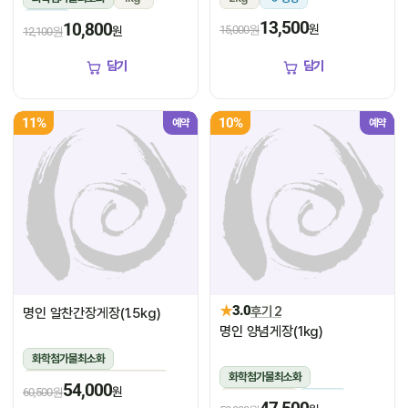
냉장
13,500
10,800
원
15,000원
원
12,100원
담기
담기
11%
10%
예약
예약
★
3.0
후기 2
명인 알찬간장게장(1.5kg)
명인 양념게장(1kg)
화학첨가물최소화
화학첨가물최소화
1.5kg(꽃게450g,장물1,050g)
54,000
원
60,500원
1kg(5미~6미)
냉장
냉장