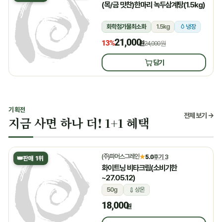
(목/금 맛찬)한마리 녹두삼계탕(1.5kg)
화학첨가물최소화
1.5kg
냉장
21,000
13%
원
24,000원
담기
기획전
전체 보기 →
지금 사면 하나 더! 1+1 혜택
(주)파머스그레인
★
5.0
후기 3
👑
판매 1위
화이트닝 비타크림(소비기한
~27.05.12)
50g
상온
18,000
원