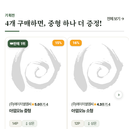
기획전
전체 보기 →
4개 구매하면, 중형 하나 더 증정!
15%
16%
👑
판매 1위
(주)에이치엘엠씨
(주)에이치엘엠씨
★
5.0
후기 4
★
4.3
후기 4
아임오뉴 중형
아임오뉴 소형
14P
상온
12P
상온