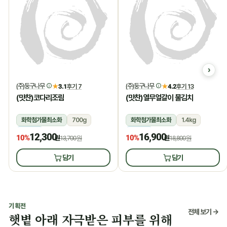
(주)둥구나무
(주)둥구나무
★
3.1
후기 7
★
4.2
후기 13
(맛찬)코다리조림
(맛찬)열무얼갈이 물김치
화학첨가물최소화
700g
화학첨가물최소화
1.4kg
냉장
냉장
12,300
16,900
10%
10%
원
13,700원
원
18,800원
담기
담기
기획전
전체 보기 →
햇볕 아래 자극받은 피부를 위해