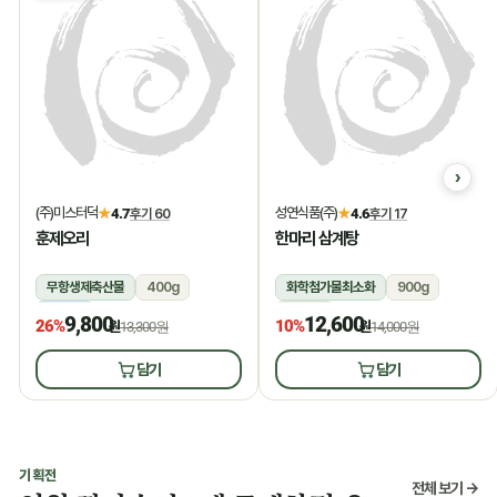
(주)미스터덕
성연식품(주)
★
4.7
후기 60
★
4.6
후기 17
훈제오리
한마리 삼계탕
무항생제축산물
400g
화학첨가물최소화
900g
냉동
상온
9,800
12,600
26%
10%
원
13,300원
원
14,000원
담기
담기
기획전
전체 보기 →