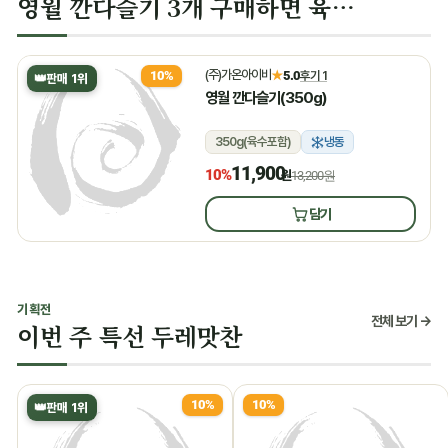
영월 깐다슬기 3개 구매하면 육수 증정
(주)가온아이비
★
5.0
후기 1
10%
👑
판매 1위
영월 깐다슬기(350g)
350g(육수포함)
냉동
11,900
10%
원
13,200원
담기
기획전
전체 보기 →
이번 주 특선 두레맛찬
10%
10%
👑
판매 1위