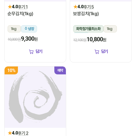
★
★
4.0
후기 1
4.0
후기 5
순무김치(1kg)
보쌈김치(1kg)
1kg
냉장
화학첨가물최소화
1kg
냉장
9,300
10,800
원
10,300원
원
12,100원
담기
담기
10%
예약
★
4.0
후기 2