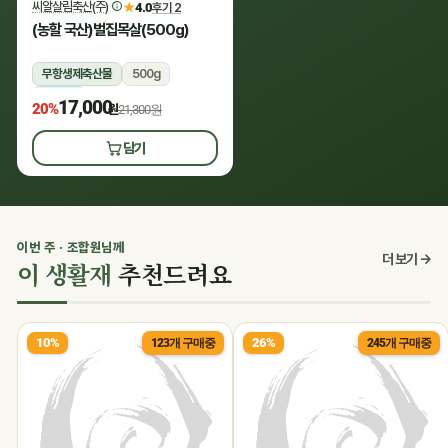
씨알살림축산(주)
★
4.0
후기 2
(농할 국산)벌집목살(500g)
무항생제축산물
500g
냉장
17,000
20%
원
21,300원
담기
이번 주 · 조합원님께
더 보기 →
이 생활재
추천드려요
10%
26%
123개 구매중
245개 구매중