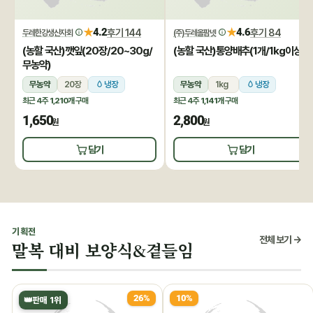
★
★
4.2
후기 144
4.6
후기 84
두레한강생산자회
(주)두레올팜넷
(농할 국산)깻잎(20장/20~30g/
(농할 국산)통양배추(1개/1kg이상)
무농약)
무농약
20장
냉장
무농약
1kg
냉장
최근 4주
1,210개
구매
최근 4주
1,141개
구매
1,650
2,800
원
원
담기
담기
기획전
전체 보기 →
말복 대비 보양식&곁들임
26%
10%
👑
판매 1위