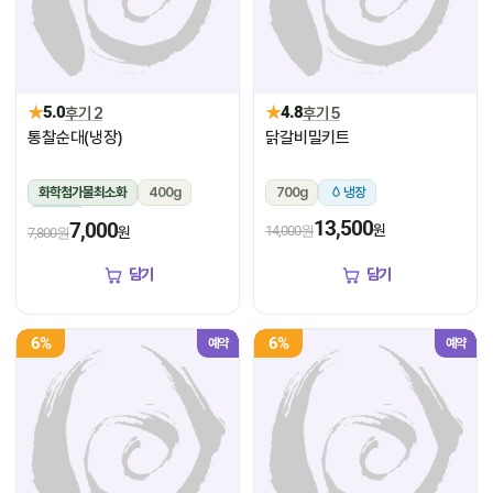
★
★
5.0
후기 2
4.8
후기 5
통찰순대(냉장)
닭갈비밀키트
화학첨가물최소화
400g
700g
냉장
냉장
13,500
7,000
원
14,000원
원
7,800원
담기
담기
6%
6%
예약
예약