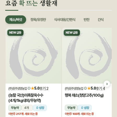
요즘
확 뜨는
생활재
채소/버섯
정육/유정란
식사대용/간편식
반찬
간식
음료
NEW 급등
NEW 급등
★
★
5.0
후기 2
5.0
후기 4
(주)원주생명농업
(주)원주생명농업
(농할 국산)미흑찰옥수수
행복 채소(청양고추/100g)
(4개/1kg내외/무농약)
무농약
4개
냉장
무농약
냉장
이번주
217개
· 새로 뜨는 중
이번주
103개
· 새로 뜨는 중