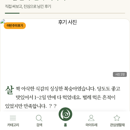
직접 써보고, 진심으로 남긴 후기
이번 주의 후기
사진 2장
살
짝 아삭한 식감의 싱싱한 복숭아였습니다. 당도도 좋고
맛있어서 1~2일 만에 다 먹었네요. 벌레 먹은 흔적이
있었지만 만족합니다. ？？
전*수
1년
—
(두레생협연합회)
♥
0
생협운동
카테고리
검색
홈
마이두레
관심생활재