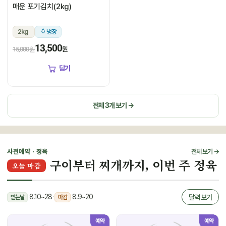
매운 포기김치(2kg)
2kg
냉장
13,500
원
15,000원
담기
전체 3개 보기 →
사전예약 · 정육
전체 보기 →
구이부터 찌개까지, 이번 주 정육
오늘 마감
8.10~28
·
8.9~20
달력 보기
받는날
마감
예약
예약