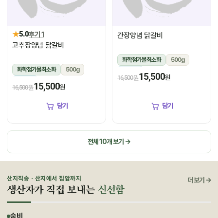
★
5.0
후기 1
간장양념 닭갈비
고추장양념 닭갈비
화학첨가물최소화
500g
화학첨가물최소화
500g
냉장
15,500
원
16,500원
냉장
15,500
원
16,500원
담기
담기
전체 10개 보기 →
산지직송 · 산지에서 집앞까지
더 보기 →
생산자가 직접 보내는
신선함
숨비