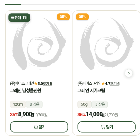
35%
35%
👑
판매 1위
(주)파머스그레인
(주)파머스그레인
★
5.0
후기 5
★
4.7
후기 6
그레인 남성올인원
그레인 시카크림
120ml
상온
50g
상온
8,900
14,000
35%
35%
원
13,700원
원
21,700원
담기
담기