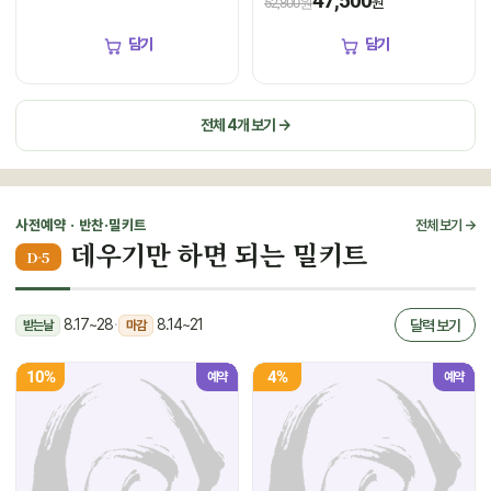
47,500
원
52,800원
담기
담기
전체 4개 보기 →
사전예약 · 반찬·밀키트
전체 보기 →
데우기만 하면 되는 밀키트
D-5
8.17~28
·
8.14~21
달력 보기
받는날
마감
10%
4%
예약
예약