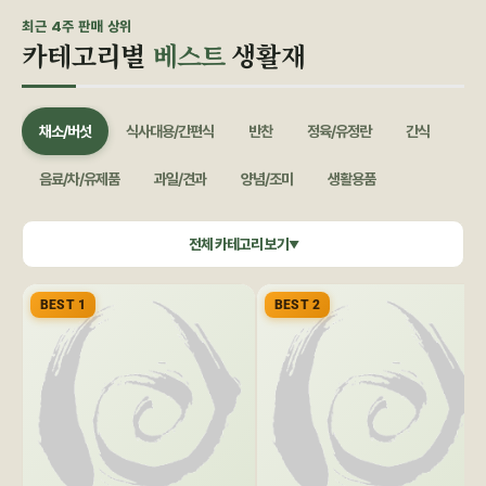
최근 4주 판매 상위
카테고리별
베스트
생활재
채소/버섯
식사대용/간편식
반찬
정육/유정란
간식
음료/차/유제품
과일/견과
양념/조미
생활용품
쌀/잡곡
수산/건어물
공정무역(민중교역)
건강식품/꿀
전체 카테고리 보기
▼
화장품/바디헤어
특별기획
BEST 1
BEST 2