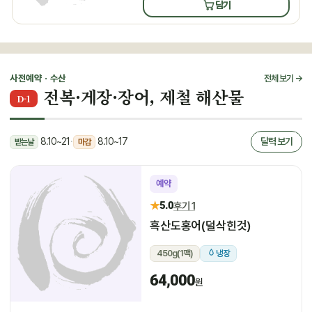
담기
사전예약 · 수산
전체 보기 →
전복·게장·장어, 제철 해산물
D-1
8.10~21
·
8.10~17
달력 보기
받는날
마감
예약
★
5.0
후기 1
흑산도홍어(덜삭힌것)
450g(1팩)
냉장
64,000
원