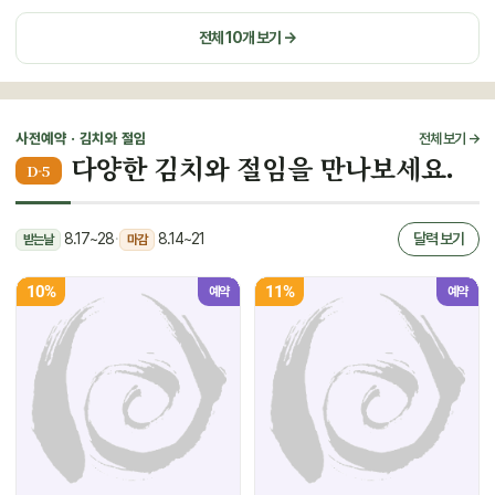
전체 10개 보기 →
사전예약 · 김치와 절임
전체 보기 →
다양한 김치와 절임을 만나보세요.
D-5
8.17~28
·
8.14~21
달력 보기
받는날
마감
10%
11%
예약
예약