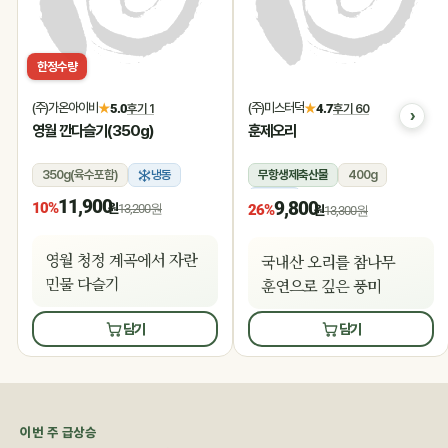
한정수량
(주)가온아이비
(주)미스터덕
★
5.0
후기 1
★
4.7
후기 60
영월 깐다슬기(350g)
훈제오리
350g(육수포함)
냉동
무항생제축산물
400g
냉동
11,900
9,800
10%
원
13,200원
26%
원
13,300원
영월 청정 계곡에서 자란
국내산 오리를 참나무
민물 다슬기
훈연으로 깊은 풍미
담기
담기
이번 주 급상승