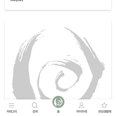
카테고리
검색
홈
마이두레
관심생활재