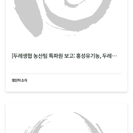
[두레생협 농산팀 특파원 보고: 홍성유기농, 두레한강 비 피해 현황 공유 ]
생산지 소식