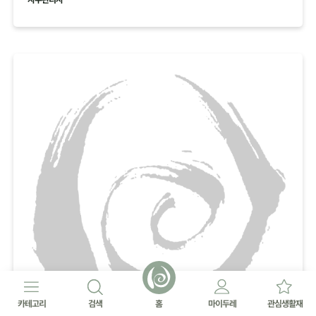
카테고리
검색
홈
마이두레
관심생활재