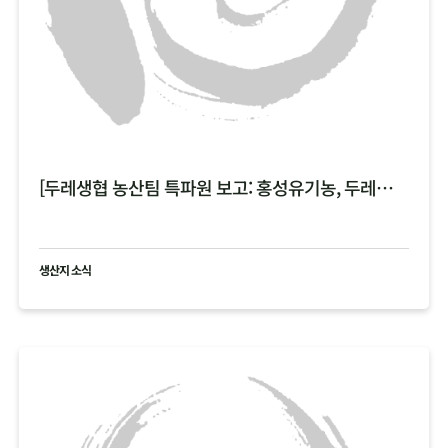
[두레생협 농산팀 특파원 보고: 홍성유기농, 두레한강 비 피해 현황 공유 ]
생산지 소식