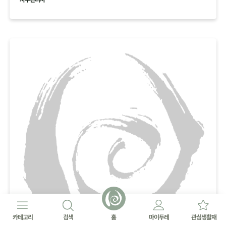
카테고리
검색
홈
마이두레
관심생활재