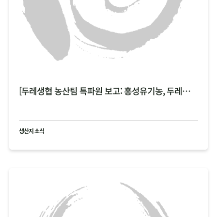
[두레생협 농산팀 특파원 보고: 홍성유기농, 두레한강 비 피해 현황 공유 ]
생산지 소식