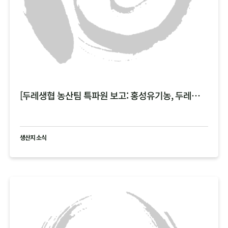
[두레생협 농산팀 특파원 보고: 홍성유기농, 두레한강 비 피해 현황 공유 ]
생산지 소식