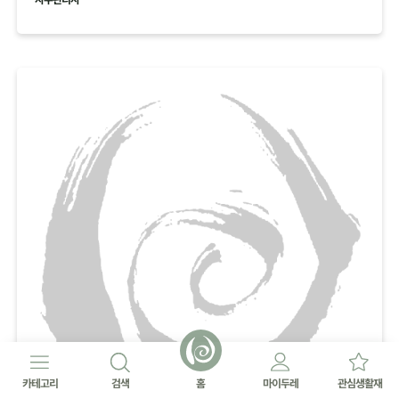
카테고리
검색
홈
마이두레
관심생활재