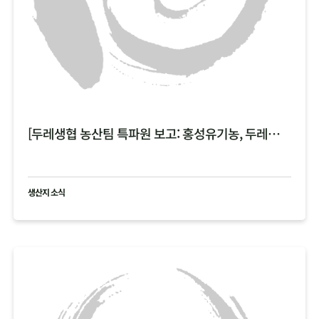
[두레생협 농산팀 특파원 보고: 홍성유기농, 두레한강 비 피해 현황 공유 ]
생산지 소식