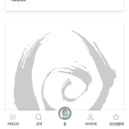
카테고리
검색
홈
마이두레
관심생활재