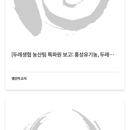
[두레생협 농산팀 특파원 보고: 홍성유기농, 두레한강 비 피해 현황 공유 ]
생산지 소식