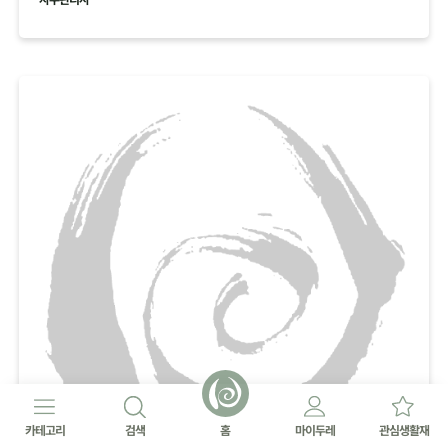
카테고리
검색
홈
마이두레
관심생활재